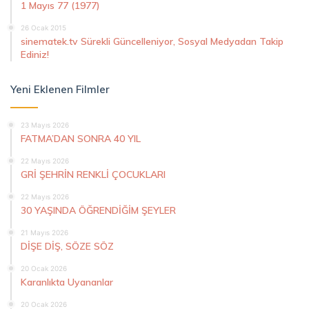
1 Mayıs 77 (1977)
26 Ocak 2015
sinematek.tv Sürekli Güncelleniyor, Sosyal Medyadan Takip
Ediniz!
Yeni Eklenen Filmler
23 Mayıs 2026
FATMA’DAN SONRA 40 YIL
22 Mayıs 2026
GRİ ŞEHRİN RENKLİ ÇOCUKLARI
22 Mayıs 2026
30 YAŞINDA ÖĞRENDİĞİM ŞEYLER
21 Mayıs 2026
DİŞE DİŞ, SÖZE SÖZ
20 Ocak 2026
Karanlıkta Uyananlar
20 Ocak 2026