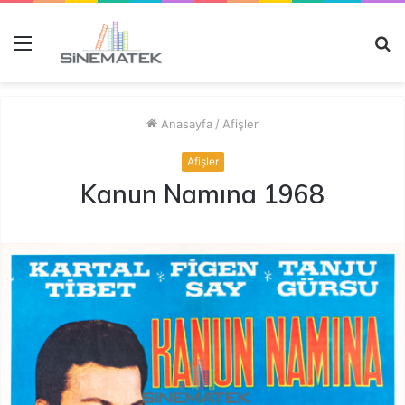
Menü
A
y
...
Anasayfa
/
Afişler
Afişler
Kanun Namına 1968