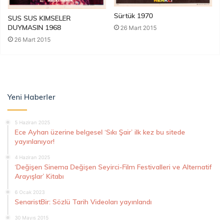
Sürtük 1970
SUS SUS KIMSELER
DUYMASIN 1968
26 Mart 2015
26 Mart 2015
Yeni Haberler
5 Haziran 2025
Ece Ayhan üzerine belgesel ‘Sıkı Şair’ ilk kez bu sitede
yayınlanıyor!
4 Haziran 2025
‘Değişen Sinema Değişen Seyirci-Film Festivalleri ve Alternatif
Arayışlar’ Kitabı
6 Ocak 2023
SenaristBir: Sözlü Tarih Videoları yayınlandı
30 Mayıs 2015