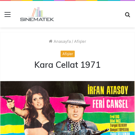
Menü
A
y
...
Anasayfa
/
Afişler
Afişler
Kara Cellat 1971