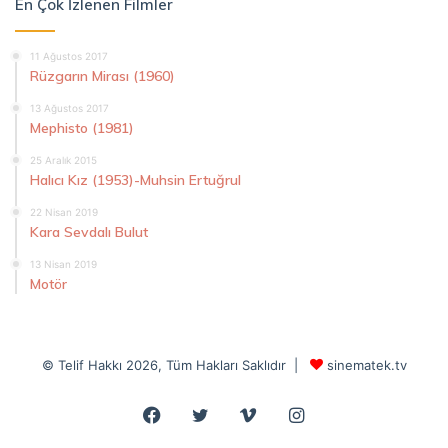
En Çok İzlenen Filmler
11 Ağustos 2017
Rüzgarın Mirası (1960)
13 Ağustos 2017
Mephisto (1981)
25 Aralık 2015
Halıcı Kız (1953)-Muhsin Ertuğrul
22 Nisan 2019
Kara Sevdalı Bulut
13 Nisan 2019
Motör
© Telif Hakkı 2026, Tüm Hakları Saklıdır |
sinematek.tv
Facebook
Twitter
Vimeo
Instagram