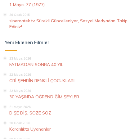
1 Mayıs 77 (1977)
26 Ocak 2015
sinematek.tv Sürekli Güncelleniyor, Sosyal Medyadan Takip
Ediniz!
Yeni Eklenen Filmler
23 Mayıs 2026
FATMA’DAN SONRA 40 YIL
22 Mayıs 2026
GRİ ŞEHRİN RENKLİ ÇOCUKLARI
22 Mayıs 2026
30 YAŞINDA ÖĞRENDİĞİM ŞEYLER
21 Mayıs 2026
DİŞE DİŞ, SÖZE SÖZ
20 Ocak 2026
Karanlıkta Uyananlar
20 Ocak 2026