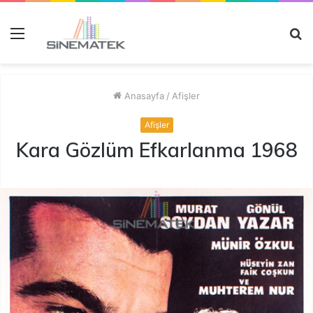
Menü
A
y
...
Anasayfa
/
Afişler
Afişler
Kara Gözlüm Efkarlanma 1968