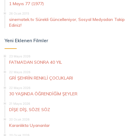
1 Mayıs 77 (1977)
26 Ocak 2015
sinematek.tv Sürekli Güncelleniyor, Sosyal Medyadan Takip
Ediniz!
Yeni Eklenen Filmler
23 Mayıs 2026
FATMA’DAN SONRA 40 YIL
22 Mayıs 2026
GRİ ŞEHRİN RENKLİ ÇOCUKLARI
22 Mayıs 2026
30 YAŞINDA ÖĞRENDİĞİM ŞEYLER
21 Mayıs 2026
DİŞE DİŞ, SÖZE SÖZ
20 Ocak 2026
Karanlıkta Uyananlar
20 Ocak 2026