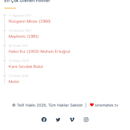
En Çok İzlenen Filmler
11 Ağustos 2017
Rüzgarın Mirası (1960)
13 Ağustos 2017
Mephisto (1981)
25 Aralık 2015
Halıcı Kız (1953)-Muhsin Ertuğrul
22 Nisan 2019
Kara Sevdalı Bulut
13 Nisan 2019
Motör
© Telif Hakkı 2026, Tüm Hakları Saklıdır |
sinematek.tv
Facebook
Twitter
Vimeo
Instagram