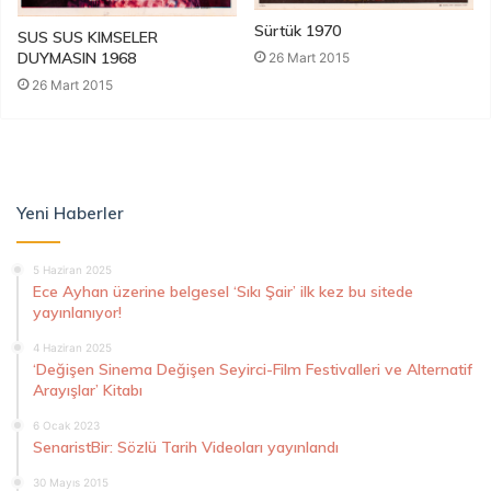
Sürtük 1970
SUS SUS KIMSELER
DUYMASIN 1968
26 Mart 2015
26 Mart 2015
Yeni Haberler
5 Haziran 2025
Ece Ayhan üzerine belgesel ‘Sıkı Şair’ ilk kez bu sitede
yayınlanıyor!
4 Haziran 2025
‘Değişen Sinema Değişen Seyirci-Film Festivalleri ve Alternatif
Arayışlar’ Kitabı
6 Ocak 2023
SenaristBir: Sözlü Tarih Videoları yayınlandı
30 Mayıs 2015