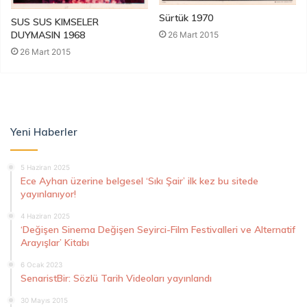
Sürtük 1970
SUS SUS KIMSELER
DUYMASIN 1968
26 Mart 2015
26 Mart 2015
Yeni Haberler
5 Haziran 2025
Ece Ayhan üzerine belgesel ‘Sıkı Şair’ ilk kez bu sitede
yayınlanıyor!
4 Haziran 2025
‘Değişen Sinema Değişen Seyirci-Film Festivalleri ve Alternatif
Arayışlar’ Kitabı
6 Ocak 2023
SenaristBir: Sözlü Tarih Videoları yayınlandı
30 Mayıs 2015