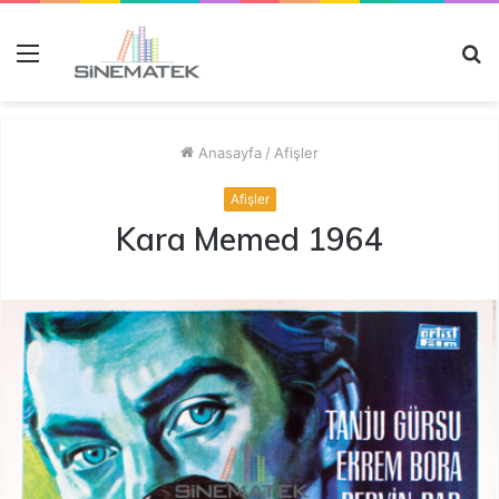
Menü
A
y
...
Anasayfa
/
Afişler
Afişler
Kara Memed 1964