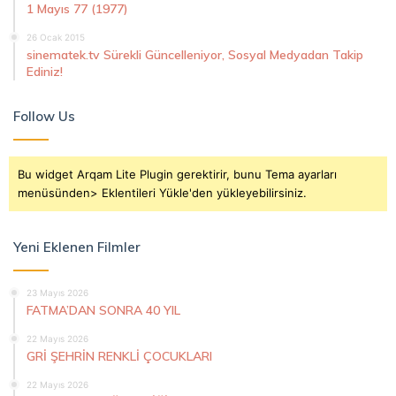
1 Mayıs 77 (1977)
26 Ocak 2015
sinematek.tv Sürekli Güncelleniyor, Sosyal Medyadan Takip
Ediniz!
Follow Us
Bu widget Arqam Lite Plugin gerektirir, bunu Tema ayarları
menüsünden> Eklentileri Yükle'den yükleyebilirsiniz.
Yeni Eklenen Filmler
23 Mayıs 2026
FATMA’DAN SONRA 40 YIL
22 Mayıs 2026
GRİ ŞEHRİN RENKLİ ÇOCUKLARI
22 Mayıs 2026