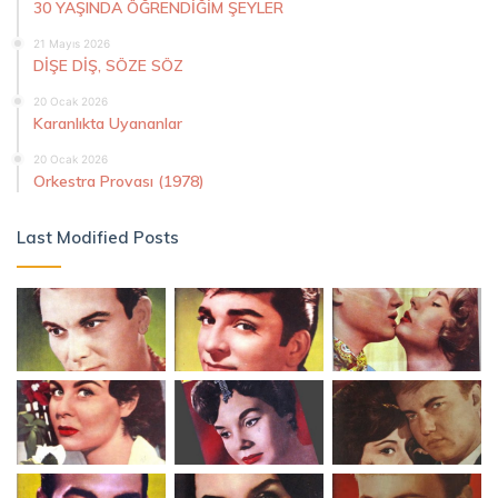
30 YAŞINDA ÖĞRENDİĞİM ŞEYLER
21 Mayıs 2026
DİŞE DİŞ, SÖZE SÖZ
20 Ocak 2026
Karanlıkta Uyananlar
20 Ocak 2026
Orkestra Provası (1978)
Last Modified Posts