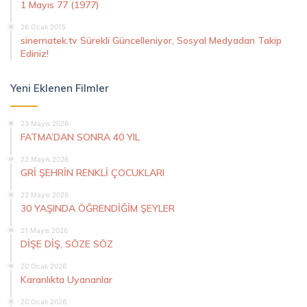
1 Mayıs 77 (1977)
26 Ocak 2015
sinematek.tv Sürekli Güncelleniyor, Sosyal Medyadan Takip
Ediniz!
Yeni Eklenen Filmler
23 Mayıs 2026
FATMA’DAN SONRA 40 YIL
22 Mayıs 2026
GRİ ŞEHRİN RENKLİ ÇOCUKLARI
22 Mayıs 2026
30 YAŞINDA ÖĞRENDİĞİM ŞEYLER
21 Mayıs 2026
DİŞE DİŞ, SÖZE SÖZ
20 Ocak 2026
Karanlıkta Uyananlar
20 Ocak 2026