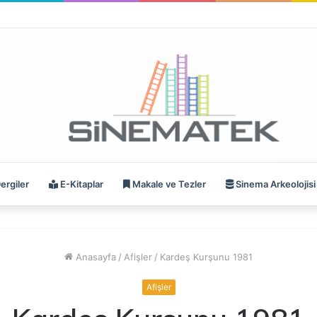
ergiler
E-Kitaplar
Makale ve Tezler
Sinema Arkeolojisi
Anasayfa
/
Afişler
/
Kardeş Kurşunu 1981
Afişler