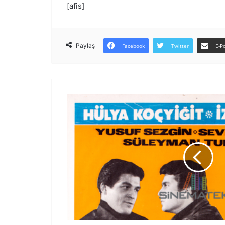
[afis]
Paylaş
Facebook
Twitter
E-Po