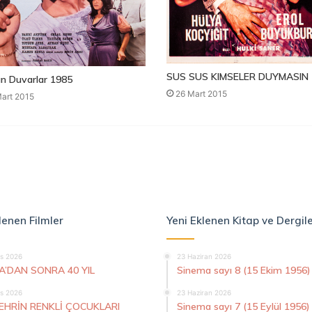
SUS SUS KIMSELER DUYMASIN 
n Duvarlar 1985
26 Mart 2015
art 2015
lenen Filmler
Yeni Eklenen Kitap ve Dergil
s 2026
23 Haziran 2026
A’DAN SONRA 40 YIL
Sinema sayı 8 (15 Ekim 1956)
s 2026
23 Haziran 2026
ŞEHRİN RENKLİ ÇOCUKLARI
Sinema sayı 7 (15 Eylül 1956)