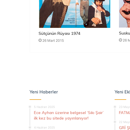
Susku
Sütçünün Rüyası 1974
26 M
26 Mart 2015
Yeni Haberler
Yeni Ek
5 Haziran 2025
23 Mayı
Ece Ayhan üzerine belgesel ‘Sıkı Şair’
FATM
ilk kez bu sitede yayınlanıyor!
22 Mayı
GRİ 
4 Haziran 2025