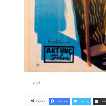
[afis]
Paylaş
Facebook
Twitter
E-Po