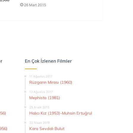
26 Mart 2015
er
En Çok İzlenen Filmler
11 Ağustos 2017
Rüzgarın Mirası (1960)
13 Ağustos 2017
Mephisto (1981)
25 Aralık 2015
956)
Halıcı Kız (1953)-Muhsin Ertuğrul
22 Nisan 2019
956)
Kara Sevdalı Bulut