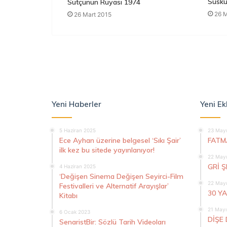
Susku
Sütçünün Rüyası 1974
26 M
26 Mart 2015
Yeni Haberler
Yeni Ek
5 Haziran 2025
23 Mayı
Ece Ayhan üzerine belgesel ‘Sıkı Şair’
FATM
ilk kez bu sitede yayınlanıyor!
22 Mayı
GRİ 
4 Haziran 2025
‘Değişen Sinema Değişen Seyirci-Film
22 Mayı
Festivalleri ve Alternatif Arayışlar’
30 Y
Kitabı
21 Mayı
6 Ocak 2023
DİŞE 
SenaristBir: Sözlü Tarih Videoları