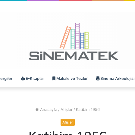
ergiler
E-Kitaplar
Makale ve Tezler
Sinema Arkeolojisi
Anasayfa
/
Afişler
/
Katibim 1956
Afişler