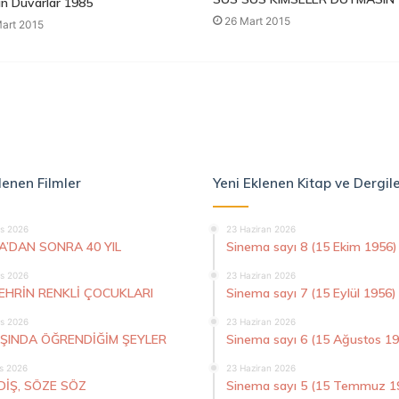
n Duvarlar 1985
26 Mart 2015
art 2015
lenen Filmler
Yeni Eklenen Kitap ve Dergil
s 2026
23 Haziran 2026
A’DAN SONRA 40 YIL
Sinema sayı 8 (15 Ekim 1956)
s 2026
23 Haziran 2026
ŞEHRİN RENKLİ ÇOCUKLARI
Sinema sayı 7 (15 Eylül 1956)
s 2026
23 Haziran 2026
AŞINDA ÖĞRENDİĞİM ŞEYLER
Sinema sayı 6 (15 Ağustos 1
s 2026
23 Haziran 2026
DİŞ, SÖZE SÖZ
Sinema sayı 5 (15 Temmuz 1