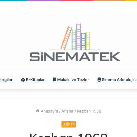
ergiler
E-Kitaplar
Makale ve Tezler
Sinema Arkeolojisi
Anasayfa
/
Afişler
/
Kezban 1968
Afişler