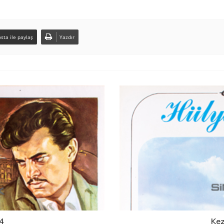
sta ile paylaş
Yazdır
64
Kez