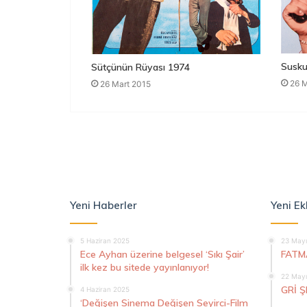
Susku
Sütçünün Rüyası 1974
26 M
26 Mart 2015
Yeni Haberler
Yeni Ek
5 Haziran 2025
23 Mayı
Ece Ayhan üzerine belgesel ‘Sıkı Şair’
FATM
ilk kez bu sitede yayınlanıyor!
22 Mayı
GRİ 
4 Haziran 2025
‘Değişen Sinema Değişen Seyirci-Film