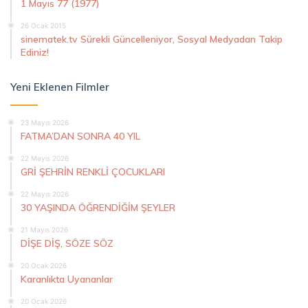
1 Mayıs 77 (1977)
26 Ocak 2015
sinematek.tv Sürekli Güncelleniyor, Sosyal Medyadan Takip
Ediniz!
Yeni Eklenen Filmler
23 Mayıs 2026
FATMA’DAN SONRA 40 YIL
22 Mayıs 2026
GRİ ŞEHRİN RENKLİ ÇOCUKLARI
22 Mayıs 2026
30 YAŞINDA ÖĞRENDİĞİM ŞEYLER
21 Mayıs 2026
DİŞE DİŞ, SÖZE SÖZ
20 Ocak 2026
Karanlıkta Uyananlar
20 Ocak 2026