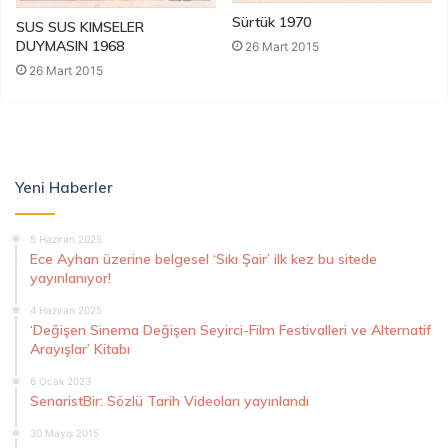
Sürtük 1970
SUS SUS KIMSELER
DUYMASIN 1968
26 Mart 2015
26 Mart 2015
Yeni Haberler
5 Haziran 2025
Ece Ayhan üzerine belgesel ‘Sıkı Şair’ ilk kez bu sitede
yayınlanıyor!
4 Haziran 2025
‘Değişen Sinema Değişen Seyirci-Film Festivalleri ve Alternatif
Arayışlar’ Kitabı
6 Ocak 2023
SenaristBir: Sözlü Tarih Videoları yayınlandı
30 Mayıs 2015