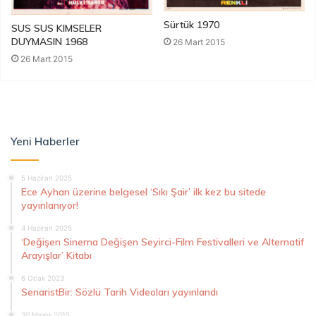
Sürtük 1970
SUS SUS KIMSELER
DUYMASIN 1968
26 Mart 2015
26 Mart 2015
Yeni Haberler
5 Haziran 2025
Ece Ayhan üzerine belgesel ‘Sıkı Şair’ ilk kez bu sitede
yayınlanıyor!
4 Haziran 2025
‘Değişen Sinema Değişen Seyirci-Film Festivalleri ve Alternatif
Arayışlar’ Kitabı
6 Ocak 2023
SenaristBir: Sözlü Tarih Videoları yayınlandı
30 Mayıs 2015