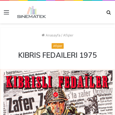
Menü
A
y
...
Anasayfa
/
Afişler
Afişler
KIBRIS FEDAILERI 1975