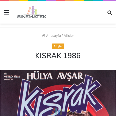
Menü
A
y
...
Anasayfa
/
Afişler
Afişler
KISRAK 1986