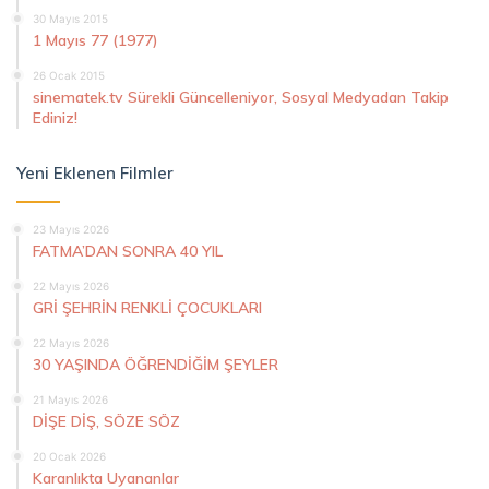
30 Mayıs 2015
1 Mayıs 77 (1977)
26 Ocak 2015
sinematek.tv Sürekli Güncelleniyor, Sosyal Medyadan Takip
Ediniz!
Yeni Eklenen Filmler
23 Mayıs 2026
FATMA’DAN SONRA 40 YIL
22 Mayıs 2026
GRİ ŞEHRİN RENKLİ ÇOCUKLARI
22 Mayıs 2026
30 YAŞINDA ÖĞRENDİĞİM ŞEYLER
21 Mayıs 2026
DİŞE DİŞ, SÖZE SÖZ
20 Ocak 2026
Karanlıkta Uyananlar