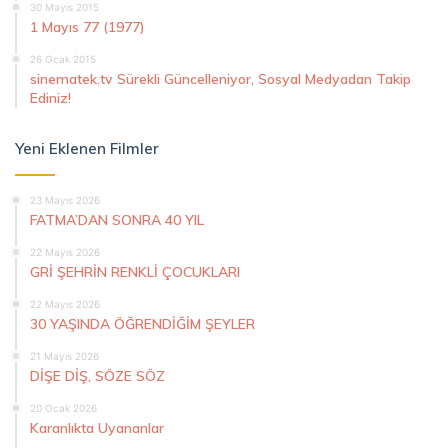
30 Mayıs 2015
1 Mayıs 77 (1977)
26 Ocak 2015
sinematek.tv Sürekli Güncelleniyor, Sosyal Medyadan Takip
Ediniz!
Yeni Eklenen Filmler
23 Mayıs 2026
FATMA’DAN SONRA 40 YIL
22 Mayıs 2026
GRİ ŞEHRİN RENKLİ ÇOCUKLARI
22 Mayıs 2026
30 YAŞINDA ÖĞRENDİĞİM ŞEYLER
21 Mayıs 2026
DİŞE DİŞ, SÖZE SÖZ
20 Ocak 2026
Karanlıkta Uyananlar