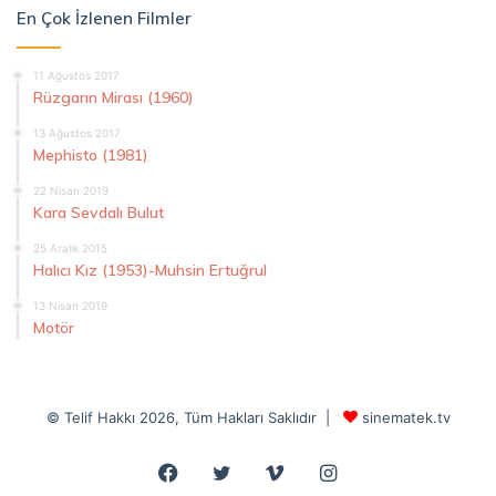
En Çok İzlenen Filmler
11 Ağustos 2017
Rüzgarın Mirası (1960)
13 Ağustos 2017
Mephisto (1981)
22 Nisan 2019
Kara Sevdalı Bulut
25 Aralık 2015
Halıcı Kız (1953)-Muhsin Ertuğrul
13 Nisan 2019
Motör
© Telif Hakkı 2026, Tüm Hakları Saklıdır |
sinematek.tv
Facebook
Twitter
Vimeo
Instagram