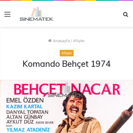
Menü
A
y
...
Anasayfa
/
Afişler
Afişler
Komando Behçet 1974