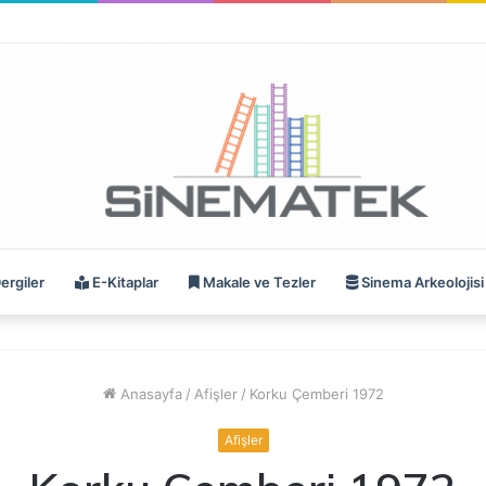
ergiler
E-Kitaplar
Makale ve Tezler
Sinema Arkeolojisi
Anasayfa
/
Afişler
/
Korku Çemberi 1972
Afişler