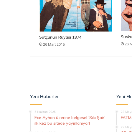
Susku
Sütçünün Rüyası 1974
26 M
26 Mart 2015
Yeni Haberler
Yeni Ek
5 Haziran 2025
23 Mayı
Ece Ayhan üzerine belgesel ‘Sıkı Şair’
FATM
ilk kez bu sitede yayınlanıyor!
22 Mayı