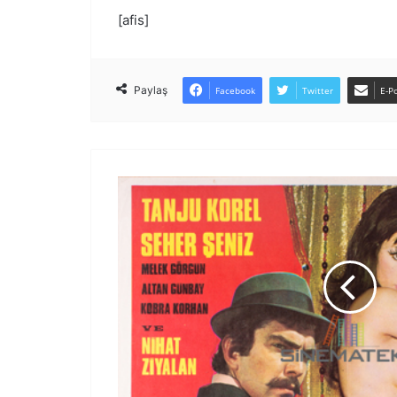
[afis]
Paylaş
Facebook
Twitter
E-Po