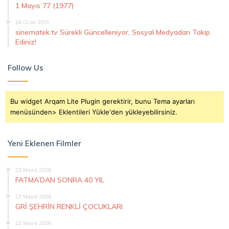
1 Mayıs 77 (1977)
26 Ocak 2015
sinematek.tv Sürekli Güncelleniyor, Sosyal Medyadan Takip
Ediniz!
Follow Us
Bu widget Arqam Lite Plugin gerektirir, bunu Tema ayarları
menüsünden> Eklentileri Yükle'den yükleyebilirsiniz.
Yeni Eklenen Filmler
23 Mayıs 2026
FATMA’DAN SONRA 40 YIL
22 Mayıs 2026
GRİ ŞEHRİN RENKLİ ÇOCUKLARI
22 Mayıs 2026