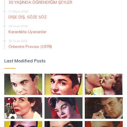
30 YAŞINDA ÖĞRENDİĞİM ŞEYLER
21 Mayıs 2026
DİŞE DİŞ, SÖZE SÖZ
20 Ocak 2026
Karanlıkta Uyananlar
20 Ocak 2026
Orkestra Provası (1978)
Last Modified Posts