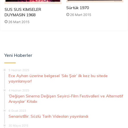
Sürtük 1970
SUS SUS KIMSELER
DUYMASIN 1968
26 Mart 2015
26 Mart 2015
Yeni Haberler
5 Haziran 2025
Ece Ayhan üzerine belgesel ‘Sıkı Şair’ ilk kez bu sitede
yayınlanıyor!
4 Haziran 2025
‘Değişen Sinema Değişen Seyirci-Film Festivalleri ve Alternatif
Arayışlar’ Kitabı
6 Ocak 2023
SenaristBir: Sözlü Tarih Videoları yayınlandı
30 Mayıs 2015