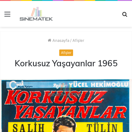
Menü
A
y
...
Anasayfa
/
Afişler
Afişler
Korkusuz Yaşayanlar 1965