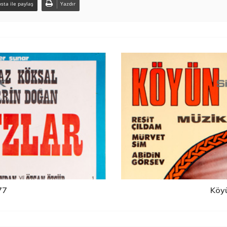
sta ile paylaş
Yazdır
77
Köyü