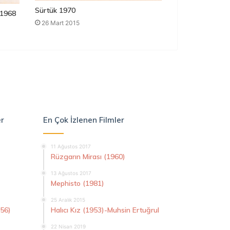
Sürtük 1970
1968
26 Mart 2015
er
En Çok İzlenen Filmler
11 Ağustos 2017
Rüzgarın Mirası (1960)
13 Ağustos 2017
Mephisto (1981)
25 Aralık 2015
956)
Halıcı Kız (1953)-Muhsin Ertuğrul
22 Nisan 2019