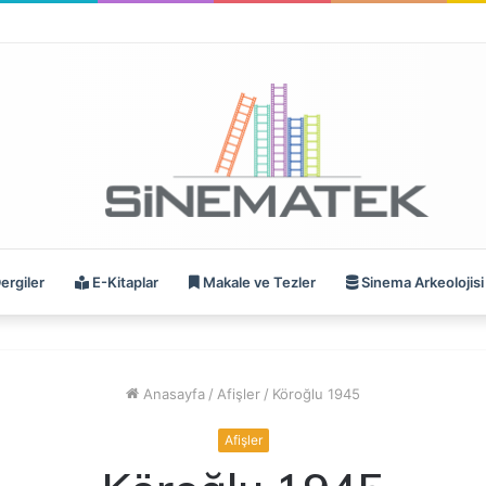
ergiler
E-Kitaplar
Makale ve Tezler
Sinema Arkeolojisi
Anasayfa
/
Afişler
/
Köroğlu 1945
Afişler