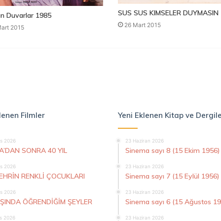
SUS SUS KIMSELER DUYMASIN 
n Duvarlar 1985
26 Mart 2015
art 2015
lenen Filmler
Yeni Eklenen Kitap ve Dergil
s 2026
23 Haziran 2026
A’DAN SONRA 40 YIL
Sinema sayı 8 (15 Ekim 1956)
s 2026
23 Haziran 2026
ŞEHRİN RENKLİ ÇOCUKLARI
Sinema sayı 7 (15 Eylül 1956)
s 2026
23 Haziran 2026
AŞINDA ÖĞRENDİĞİM ŞEYLER
Sinema sayı 6 (15 Ağustos 1
s 2026
23 Haziran 2026