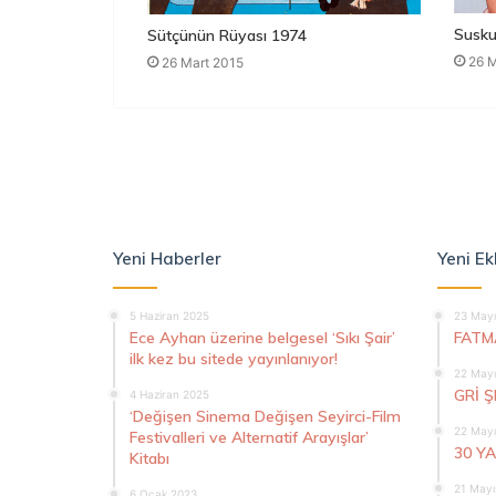
Susku
Sütçünün Rüyası 1974
26 M
26 Mart 2015
Yeni Haberler
Yeni Ek
5 Haziran 2025
23 Mayı
Ece Ayhan üzerine belgesel ‘Sıkı Şair’
FATM
ilk kez bu sitede yayınlanıyor!
22 Mayı
GRİ 
4 Haziran 2025
‘Değişen Sinema Değişen Seyirci-Film
22 Mayı
Festivalleri ve Alternatif Arayışlar’
30 Y
Kitabı
21 Mayı
6 Ocak 2023