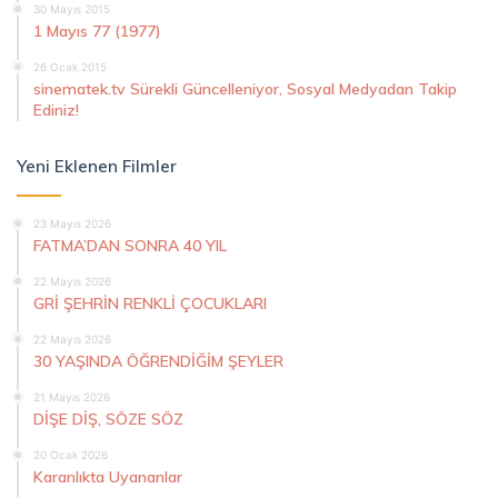
30 Mayıs 2015
1 Mayıs 77 (1977)
26 Ocak 2015
sinematek.tv Sürekli Güncelleniyor, Sosyal Medyadan Takip
Ediniz!
Yeni Eklenen Filmler
23 Mayıs 2026
FATMA’DAN SONRA 40 YIL
22 Mayıs 2026
GRİ ŞEHRİN RENKLİ ÇOCUKLARI
22 Mayıs 2026
30 YAŞINDA ÖĞRENDİĞİM ŞEYLER
21 Mayıs 2026
DİŞE DİŞ, SÖZE SÖZ
20 Ocak 2026
Karanlıkta Uyananlar