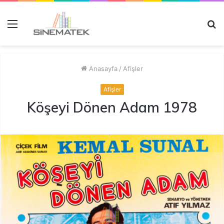
Menü
A
y
...
Anasayfa
/
Afişler
Afişler
Köşeyi Dönen Adam 1978