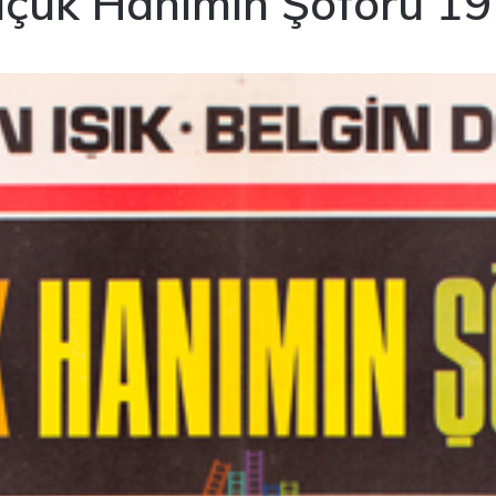
çük Hanımın Şöförü 1