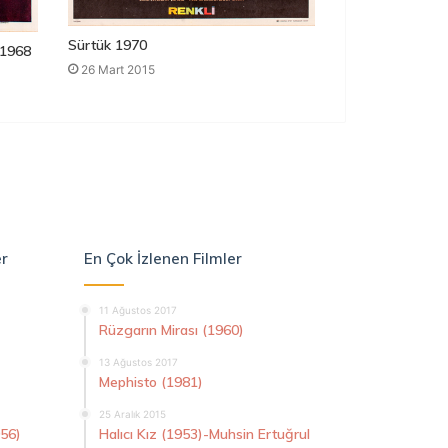
Sürtük 1970
1968
26 Mart 2015
er
En Çok İzlenen Filmler
11 Ağustos 2017
Rüzgarın Mirası (1960)
13 Ağustos 2017
Mephisto (1981)
25 Aralık 2015
956)
Halıcı Kız (1953)-Muhsin Ertuğrul