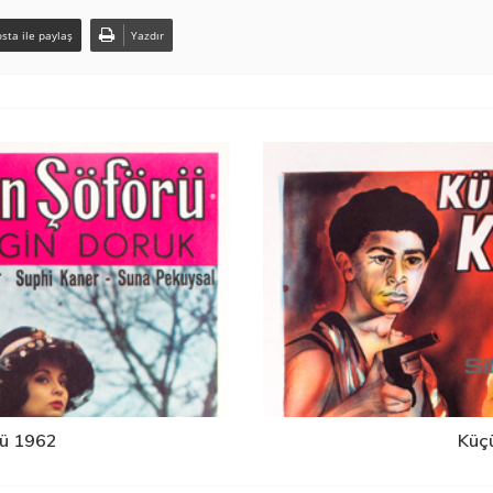
sta ile paylaş
Yazdır
rü 1962
Küç