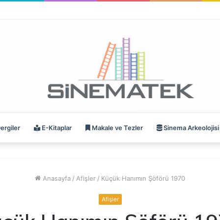
ergiler
E-Kitaplar
Makale ve Tezler
Sinema Arkeolojisi
Anasayfa
/
Afişler
/
Küçük Hanımın Şöförü 1970
Afişler