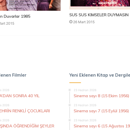
SUS SUS KIMSELER DUYMASIN 
n Duvarlar 1985
26 Mart 2015
art 2015
lenen Filmler
Yeni Eklenen Kitap ve Dergil
s 2026
23 Haziran 2026
A’DAN SONRA 40 YIL
Sinema sayı 8 (15 Ekim 1956)
s 2026
23 Haziran 2026
ŞEHRİN RENKLİ ÇOCUKLARI
Sinema sayı 7 (15 Eylül 1956)
s 2026
23 Haziran 2026
AŞINDA ÖĞRENDİĞİM ŞEYLER
Sinema sayı 6 (15 Ağustos 1