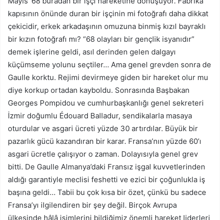
Mayıs ‘68 buradan bir işçi hareketine dönüşüyor. Fabrika
kapısının önünde duran bir işçinin mi fotoğrafı daha dikkat
çekicidir, erkek arkadaşının omuzuna binmiş kızıl bayraklı
bir kızın fotoğrafı mı? “68 olayları bir gençlik isyanıdır”
demek işlerine geldi, asıl derinden gelen dalgayı
küçümseme yolunu seçtiler… Ama genel grevden sonra de
Gaulle korktu. Rejimi devirmeye giden bir hareket olur mu
diye korkup ortadan kayboldu. Sonrasında Başbakan
Georges Pompidou ve cumhurbaşkanlığı genel sekreteri
İzmir doğumlu Édouard Balladur, sendikalarla masaya
oturdular ve asgari ücreti yüzde 30 artırdılar. Büyük bir
pazarlık gücü kazandıran bir karar. Fransa’nın yüzde 60’ı
asgari ücretle çalışıyor o zaman. Dolayısıyla genel grev
bitti. De Gaulle Almanya’daki Fransız işgal kuvvetlerinden
aldığı garantiyle meclisi feshetti ve ezici bir çoğunlukla iş
başına geldi… Tabii bu çok kısa bir özet, çünkü bu sadece
Fransa’yı ilgilendiren bir şey değil. Birçok Avrupa
ülkesinde hâlâ isimlerini bildiğimiz önemli hareket liderleri