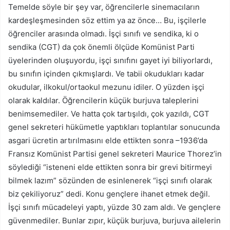
Temelde söyle bir şey var, öğrencilerle sinemacıların
kardeşleşmesinden söz ettim ya az önce… Bu, işçilerle
öğrenciler arasında olmadı. İşçi sınıfı ve sendika, ki o
sendika (CGT) da çok önemli ölçüde Komünist Parti
üyelerinden oluşuyordu, işçi sınıfını gayet iyi biliyorlardı,
bu sınıfın içinden çıkmışlardı. Ve tabii okudukları kadar
okudular, ilkokul/ortaokul mezunu idiler. O yüzden işçi
olarak kaldılar. Öğrencilerin küçük burjuva taleplerini
benimsemediler. Ve hatta çok tartışıldı, çok yazıldı, CGT
genel sekreteri hükümetle yaptıkları toplantılar sonucunda
asgari ücretin artırılmasını elde ettikten sonra –1936’da
Fransız Komünist Partisi genel sekreteri Maurice Thorez’in
söylediği “isteneni elde ettikten sonra bir grevi bitirmeyi
bilmek lazım” sözünden de esinlenerek “işçi sınıfı olarak
biz çekiliyoruz” dedi. Konu gençlere ihanet etmek değil.
İşçi sınıfı mücadeleyi yaptı, yüzde 30 zam aldı. Ve gençlere
güvenmediler. Bunlar zıpır, küçük burjuva, burjuva ailelerin