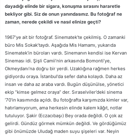
dayadığı elinde bir sigara, konuşma sırasını hararetle
bekliyor gibi. Siz de onun yanındasınız. Bu fotoğraf ne
zaman, nerede çekildi ve nasıl elinize geçti?
1967’ye ait bir fotoğraf. Sinematek’te çekilmiş. O zamanki
büro Mis Sokak’taydı. Aşağıda Mis Hamamı, yukarıda
Sinematek’in büroları vardı. Sinemanın kendisi ise Kervan
Sineması idi. Şişli Camii’nin arkasında Bomonti’ye,
Okmeydanı’na doğru bir yerdi. Uzaklığına rağmen herkes
gidiyordu oraya. İstanbul’da sefer daha kolaydı. Daha az
insan ve daha az araba vardı. Bugün düşünülse, yönetici
ekip “kimse gelmez oraya” der. Sıraselviler’deki sinema
‘70’in kasımında açıldı. Bu fotoğrafta karşımızda kimler var,
hatırlamıyorum, ama herkesin elinde kalem kâğıt, notlar
tutuluyor. Şakir (Eczacıbaşı) Bey orada değildi. O çok az
gelirdi. Gündüz görmek mümkün değildi. Ve gördüğümüz
gibi önümüzde Uludağ maden suyu şişeleri var. Neyin