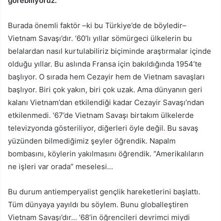
görebiliyoruz.
Burada önemli faktör –ki bu Türkiye’de de böyledir–
Vietnam Savaşı’dır. ‘60’lı yıllar sömürgeci ülkelerin bu
belalardan nasıl kurtulabiliriz biçiminde araştırmalar içinde
olduğu yıllar. Bu aslında Fransa için bakıldığında 1954’te
başlıyor. O sırada hem Cezayir hem de Vietnam savaşları
başlıyor. Biri çok yakın, biri çok uzak. Ama dünyanın geri
kalanı Vietnam’dan etkilendiği kadar Cezayir Savaşı’ndan
etkilenmedi. ‘67’de Vietnam Savaşı birtakım ülkelerde
televizyonda gösteriliyor, diğerleri öyle değil. Bu savaş
yüzünden bilmediğimiz şeyler öğrendik. Napalm
bombasını, köylerin yakılmasını öğrendik. “Amerikalıların
ne işleri var orada” meselesi…
Bu durum antiemperyalist gençlik hareketlerini başlattı.
Tüm dünyaya yayıldı bu söylem. Bunu globalleştiren
Vietnam Savaşı’dır… ‘68’in öğrencileri devrimci miydi