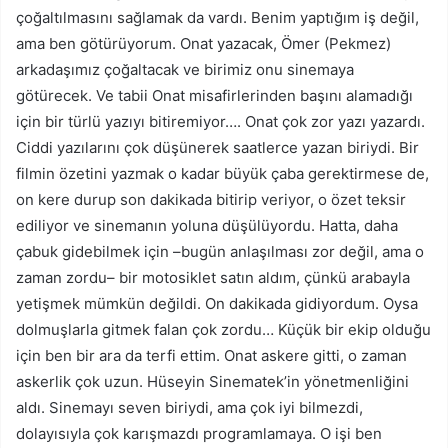
çoğaltılmasını sağlamak da vardı. Benim yaptığım iş değil,
ama ben götürüyorum. Onat yazacak, Ömer (Pekmez)
arkadaşımız çoğaltacak ve birimiz onu sinemaya
götürecek. Ve tabii Onat misafirlerinden başını alamadığı
için bir türlü yazıyı bitiremiyor…. Onat çok zor yazı yazardı.
Ciddi yazılarını çok düşünerek saatlerce yazan biriydi. Bir
filmin özetini yazmak o kadar büyük çaba gerektirmese de,
on kere durup son dakikada bitirip veriyor, o özet teksir
ediliyor ve sinemanın yoluna düşülüyordu. Hatta, daha
çabuk gidebilmek için –bugün anlaşılması zor değil, ama o
zaman zordu– bir motosiklet satın aldım, çünkü arabayla
yetişmek mümkün değildi. On dakikada gidiyordum. Oysa
dolmuşlarla gitmek falan çok zordu… Küçük bir ekip olduğu
için ben bir ara da terfi ettim. Onat askere gitti, o zaman
askerlik çok uzun. Hüseyin Sinematek’in yönetmenliğini
aldı. Sinemayı seven biriydi, ama çok iyi bilmezdi,
dolayısıyla çok karışmazdı programlamaya. O işi ben