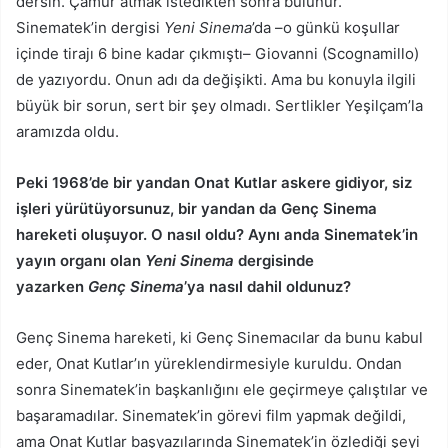
dersin. Çamur atmak istedikten sonra bulunur.
Sinematek’in dergisi
Yeni Sinema
’da –o günkü koşullar
içinde tirajı 6 bine kadar çıkmıştı– Giovanni (Scognamillo)
de yazıyordu. Onun adı da değişikti. Ama bu konuyla ilgili
büyük bir sorun, sert bir şey olmadı. Sertlikler Yeşilçam’la
aramızda oldu.
Peki 1968’de bir yandan Onat Kutlar askere gidiyor, siz
işleri yürütüyorsunuz, bir yandan da Genç Sinema
hareketi oluşuyor. O nasıl oldu? Aynı anda Sinematek’in
yayın organı olan
Yeni Sinema
dergisinde
yazarken
Genç
Sinema
’ya nasıl dahil oldunuz?
Genç Sinema hareketi, ki Genç Sinemacılar da bunu kabul
eder, Onat Kutlar’ın yüreklendirmesiyle kuruldu. Ondan
sonra Sinematek’in başkanlığını ele geçirmeye çalıştılar ve
başaramadılar. Sinematek’in görevi film yapmak değildi,
ama Onat Kutlar başyazılarında Sinematek’in özlediği şeyi