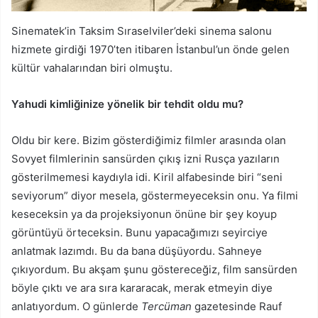
Sinematek’in Taksim Sıraselviler’deki sinema salonu
hizmete girdiği 1970’ten itibaren İstanbul’un önde gelen
kültür vahalarından biri olmuştu.
Yahudi kimliğinize yönelik bir tehdit oldu mu?
Oldu bir kere. Bizim gösterdiğimiz filmler arasında olan
Sovyet filmlerinin sansürden çıkış izni Rusça yazıların
gösterilmemesi kaydıyla idi. Kiril alfabesinde biri “seni
seviyorum” diyor mesela, göstermeyeceksin onu. Ya filmi
keseceksin ya da projeksiyonun önüne bir şey koyup
görüntüyü örteceksin. Bunu yapacağımızı seyirciye
anlatmak lazımdı. Bu da bana düşüyordu. Sahneye
çıkıyordum. Bu akşam şunu göstereceğiz, film sansürden
böyle çıktı ve ara sıra kararacak, merak etmeyin diye
anlatıyordum. O günlerde
Tercüman
gazetesinde Rauf