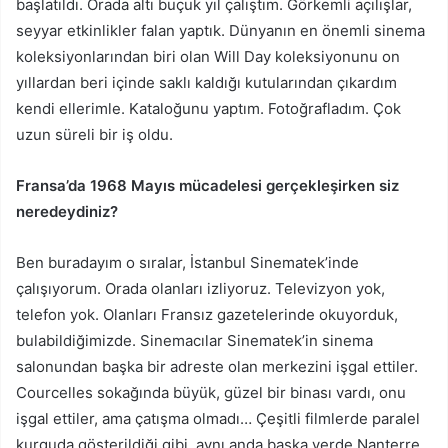
başlatıldı. Orada altı buçuk yıl çalıştım. Görkemli açılışlar,
seyyar etkinlikler falan yaptık. Dünyanın en önemli sinema
koleksiyonlarından biri olan Will Day koleksiyonunu on
yıllardan beri içinde saklı kaldığı kutularından çıkardım
kendi ellerimle. Kataloğunu yaptım. Fotoğrafladım. Çok
uzun süreli bir iş oldu.
Fransa’da 1968 Mayıs mücadelesi gerçekleşirken siz
neredeydiniz?
Ben buradayım o sıralar, İstanbul Sinematek’inde
çalışıyorum. Orada olanları izliyoruz. Televizyon yok,
telefon yok. Olanları Fransız gazetelerinde okuyorduk,
bulabildiğimizde. Sinemacılar Sinematek’in sinema
salonundan başka bir adreste olan merkezini işgal ettiler.
Courcelles sokağında büyük, güzel bir binası vardı, onu
işgal ettiler, ama çatışma olmadı… Çeşitli filmlerde paralel
kurguda gösterildiği gibi, aynı anda başka yerde Nanterre