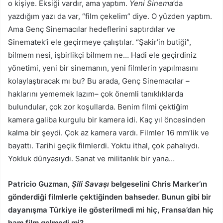
o kişiye. Eksiği vardır, ama yaptım.
Yeni Sinema
’da
yazdığım yazı da var, “film çekelim” diye. O yüzden yaptım.
Ama Genç Sinemacılar hedeflerini saptırdılar ve
Sinematek’i ele geçirmeye çalıştılar. “Şakir’in butiği”,
bilmem nesi, işbirlikçi bilmem ne… Hadi ele geçirdiniz
yönetimi, yeni bir sinemanın, yeni filmlerin yapılmasını
kolaylaştıracak mı bu? Bu arada, Genç Sinemacılar –
haklarını yememek lazım– çok önemli tanıklıklarda
bulundular, çok zor koşullarda. Benim filmi çektiğim
kamera galiba kurgulu bir kamera idi. Kaç yıl öncesinden
kalma bir şeydi. Çok az kamera vardı. Filmler 16 mm’lik ve
bayattı. Tarihi geçik filmlerdi. Yoktu ithal, çok pahalıydı.
Yokluk dünyasıydı. Sanat ve militanlık bir yana…
Patricio Guzman,
Şili Savaşı
belgeselini Chris Marker’ın
gönderdiği filmlerle çektiğinden bahseder. Bunun gibi bir
dayanışma Türkiye ile gösterilmedi mi hiç, Fransa’dan hiç
ham film gelmedi mi?