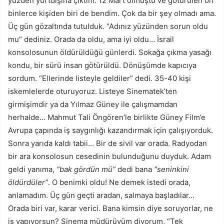
yüzden yurtdışına çıktım. 12 Mart olmuştu ve götürülen on
binlerce kişiden biri de bendim. Çok da bir şey olmadı ama.
Üç gün gözaltında tutulduk. “Adınız yüzünden sorun oldu
mu” dediniz. Orada da oldu, ama iyi oldu… İsrail
konsolosunun öldürüldüğü günlerdi. Sokağa çıkma yasağı
kondu, bir sürü insan götürüldü. Dönüşümde kapıcıya
sordum. “Ellerinde listeyle geldiler” dedi. 35-40 kişi
iskemlelerde oturuyoruz. Listeye Sinematek’ten
girmişimdir ya da Yılmaz Güney ile çalışmamdan
herhalde… Mahmut Tali Öngören’le birlikte Güney Film’e
Avrupa çapında iş saygınlığı kazandırmak için çalışıyorduk.
Sonra yarıda kaldı tabii… Bir de sivil var orada. Radyodan
bir ara konsolosun cesedinin bulunduğunu duyduk. Adam
geldi yanıma,
“bak gördün mü”
dedi bana
“seninkini
öldürdüler”
. O benimki oldu! Ne demek istedi orada,
anlamadım. Üç gün geçti aradan, salmaya başladılar…
Orada biri var, karar verici. Bana kimsin diye soruyorlar, ne
iş yapıyorsun? Sinema müdürüyüm diyorum, “Tek