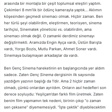
arasında bir montajla bir çeşit toplumsal eleştiri yaptım.
Çekimleri 8 mm’lik bir ödünç kamerayla yaptık… Aklımın
köşesinden geçmedi sinemacı olmak. Hiçbir zaman. Ben
her türlü şeyi olabilirdim, eleştirmen, teorisyen, sinema
tarihçisi, Sinematek yöneticisi vs. olabilirdim, ama
sinemacı olmak değil. O zamanki derdimiz sinemayı
değiştirmekti. Aramızda Engin Ayça vardı, Üstün Barışta
vardı, Yorgo Bozis, Mutlu Parkan, Ahmet Soner vardı.
Sinemaya bulaşmayan arkadaşlar da vardı.
Ben Genç Sinema hareketinin en başlangıcında yer aldım
sadece. Zaten
Genç Sinema
dergisinin ilk sayısında
yazdığım yazının başlığı da 1’dir. Ama 2 hiçbir zaman
olmadı, çünkü onlardan ayrıldım. Onların asıl hedefleri son
derece soyluydu: Yeşilçam’dan farklı film üretmek. Zaten
benim film yapmamın tek nedeni, birinin çıkıp “o zaman
sen çeksene” diyememesiydi. “İşte çektik” diyebilecektim