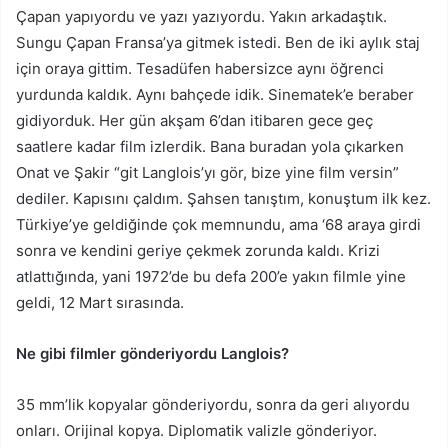
Çapan yapıyordu ve yazı yazıyordu. Yakın arkadaştık.
Sungu Çapan Fransa’ya gitmek istedi. Ben de iki aylık staj
için oraya gittim. Tesadüfen habersizce aynı öğrenci
yurdunda kaldık. Aynı bahçede idik. Sinematek’e beraber
gidiyorduk. Her gün akşam 6’dan itibaren gece geç
saatlere kadar film izlerdik. Bana buradan yola çıkarken
Onat ve Şakir “git Langlois’yı gör, bize yine film versin”
dediler. Kapısını çaldım. Şahsen tanıştım, konuştum ilk kez.
Türkiye’ye geldiğinde çok memnundu, ama ‘68 araya girdi
sonra ve kendini geriye çekmek zorunda kaldı. Krizi
atlattığında, yani 1972’de bu defa 200’e yakın filmle yine
geldi, 12 Mart sırasında.
Ne gibi filmler gönderiyordu Langlois?
35 mm’lik kopyalar gönderiyordu, sonra da geri alıyordu
onları. Orijinal kopya. Diplomatik valizle gönderiyor.