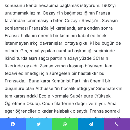
konusunu kendi hesabıma bağlamak istiyorum. 1962’yi
unutmamak lazım, Cezayir’in bağımsızlığının Fransa
tarafından tanınmasıyla biten Cezayir Savaşı’nı. Savaşın
sonlanması Fransa’da iyi karşılandı, ama ondan sonra
Fransız halkının önemli bir kısmının kabul edilmek
istenmeyen ırkçı davranışları ortaya çıktı. Ki bu bugün de
ortada. Geçen yıl yapılan cumhurbaşkanlığı seçiminde
ikinci turda aşırı sağcı partinin adayı yüzde 30’ların
üzerinde oy aldı. Zaman zaman kaşınıp büyüyen, tam
tedavi edilmediği için süregelen bir hastalıktır bu
Fransa’da… Buna karşı Komünist Parti’nin önemli bir
düşünürü olan Althusser’in hocalık ettiği yer Sinematek’in
tam karşısındaki Ecole Normale Supérieure (Yüksek
Öğretmen Okulu). Onun fikirlerine değer veriliyor. Ama
eğer öğrenciler o kadar kalabalık olsaydı, Fransa sonraki
yıllarda sürekli olarak aşırı sağı beslemezdi. Bu bir azınlık
hareketi olarak gidebileceği yere kadar gitti ve orada kaldı.
Facebook
Twitter
WhatsApp
Telegram
Viber