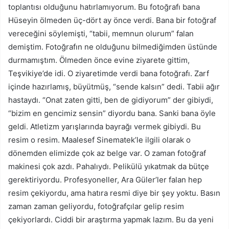
toplantısı olduğunu hatırlamıyorum. Bu fotoğrafı bana
Hüseyin ölmeden üç-dört ay önce verdi. Bana bir fotoğraf
vereceğini söylemişti, “tabii, memnun olurum” falan
demiştim. Fotoğrafın ne olduğunu bilmediğimden üstünde
durmamıştım. Ölmeden önce evine ziyarete gittim,
Teşvikiye’de idi. O ziyaretimde verdi bana fotoğrafı. Zarf
içinde hazırlamış, büyütmüş, “sende kalsın” dedi. Tabii ağır
hastaydı. “Onat zaten gitti, ben de gidiyorum” der gibiydi,
“bizim en gencimiz sensin” diyordu bana. Sanki bana öyle
geldi. Atletizm yarışlarında bayrağı vermek gibiydi. Bu
resim o resim. Maalesef Sinematek’le ilgili olarak o
dönemden elimizde çok az belge var. O zaman fotoğraf
makinesi çok azdı. Pahalıydı. Pelikülü yıkatmak da bütçe
gerektiriyordu. Profesyoneller, Ara Güler’ler falan hep
resim çekiyordu, ama hatıra resmi diye bir şey yoktu. Basın
zaman zaman geliyordu, fotoğrafçılar gelip resim
çekiyorlardı. Ciddi bir araştırma yapmak lazım. Bu da yeni