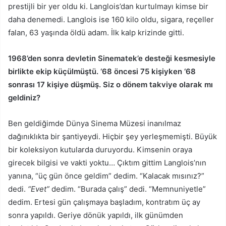
prestijli bir yer oldu ki. Langlois’dan kurtulmayı kimse bir
daha denemedi. Langlois ise 160 kilo oldu, sigara, reçeller
falan, 63 yaşında öldü adam. İlk kalp krizinde gitti.
1968’den sonra devletin Sinematek’e desteği kesmesiyle
birlikte ekip küçülmüştü. ‘68 öncesi 75 kişiyken ‘68
sonrası 17 kişiye düşmüş. Siz o dönem takviye olarak mı
geldiniz?
Ben geldiğimde Dünya Sinema Müzesi inanılmaz
dağınıklıkta bir şantiyeydi. Hiçbir şey yerleşmemişti. Büyük
bir koleksiyon kutularda duruyordu. Kimsenin oraya
girecek bilgisi ve vakti yoktu… Çıktım gittim Langlois’nın
yanına, “üç gün önce geldim” dedim. “Kalacak mısınız?”
dedi.
“Evet”
dedim. “Burada çalış” dedi. “Memnuniyetle”
dedim. Ertesi gün çalışmaya başladım, kontratım üç ay
sonra yapıldı. Geriye dönük yapıldı, ilk günümden