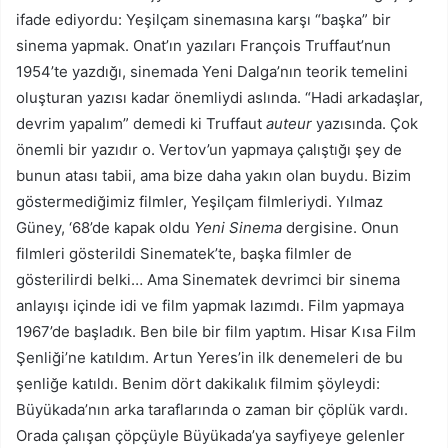
ifade ediyordu: Yeşilçam sinemasına karşı “başka” bir
sinema yapmak. Onat’ın yazıları François Truffaut’nun
1954’te yazdığı, sinemada Yeni Dalga’nın teorik temelini
oluşturan yazısı kadar önemliydi aslında. “Hadi arkadaşlar,
devrim yapalım” demedi ki Truffaut
auteur
yazısında. Çok
önemli bir yazıdır o. Vertov’un yapmaya çalıştığı şey de
bunun atası tabii, ama bize daha yakın olan buydu. Bizim
göstermediğimiz filmler, Yeşilçam filmleriydi. Yılmaz
Güney, ‘68’de kapak oldu
Yeni Sinema
dergisine. Onun
filmleri gösterildi Sinematek’te, başka filmler de
gösterilirdi belki… Ama Sinematek devrimci bir sinema
anlayışı içinde idi ve film yapmak lazımdı. Film yapmaya
1967’de başladık. Ben bile bir film yaptım. Hisar Kısa Film
Şenliği’ne katıldım. Artun Yeres’in ilk denemeleri de bu
şenliğe katıldı. Benim dört dakikalık filmim şöyleydi:
Büyükada’nın arka taraflarında o zaman bir çöplük vardı.
Orada çalışan çöpçüyle Büyükada’ya sayfiyeye gelenler