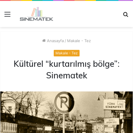
Menü
A
y
...
Anasayfa
/
Makale - Tez
Makale - Tez
Kültürel “kurtarılmış bölge”:
Sinematek