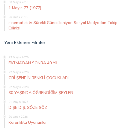
30 Mayıs 2015
1 Mayıs 77 (1977)
26 Ocak 2015
sinematek.tv Sürekli Güncelleniyor, Sosyal Medyadan Takip
Ediniz!
Yeni Eklenen Filmler
23 Mayıs 2026
FATMA’DAN SONRA 40 YIL
22 Mayıs 2026
GRİ ŞEHRİN RENKLİ ÇOCUKLARI
22 Mayıs 2026
30 YAŞINDA ÖĞRENDİĞİM ŞEYLER
21 Mayıs 2026
DİŞE DİŞ, SÖZE SÖZ
20 Ocak 2026
Karanlıkta Uyananlar