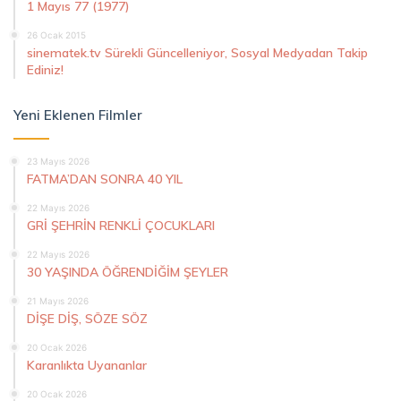
1 Mayıs 77 (1977)
26 Ocak 2015
sinematek.tv Sürekli Güncelleniyor, Sosyal Medyadan Takip
Ediniz!
Yeni Eklenen Filmler
23 Mayıs 2026
FATMA’DAN SONRA 40 YIL
22 Mayıs 2026
GRİ ŞEHRİN RENKLİ ÇOCUKLARI
22 Mayıs 2026
30 YAŞINDA ÖĞRENDİĞİM ŞEYLER
21 Mayıs 2026
DİŞE DİŞ, SÖZE SÖZ
20 Ocak 2026
Karanlıkta Uyananlar
20 Ocak 2026