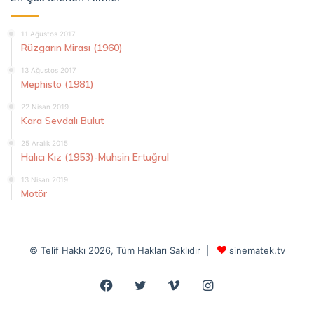
11 Ağustos 2017
Rüzgarın Mirası (1960)
13 Ağustos 2017
Mephisto (1981)
22 Nisan 2019
Kara Sevdalı Bulut
25 Aralık 2015
Halıcı Kız (1953)-Muhsin Ertuğrul
13 Nisan 2019
Motör
© Telif Hakkı 2026, Tüm Hakları Saklıdır |
sinematek.tv
Facebook
Twitter
Vimeo
Instagram