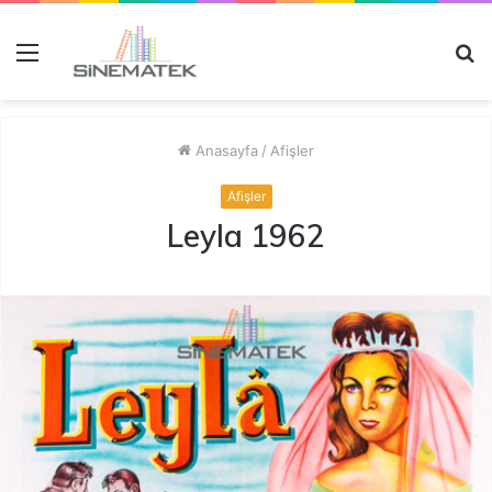
Menü
A
y
...
Anasayfa
/
Afişler
Afişler
Leyla 1962