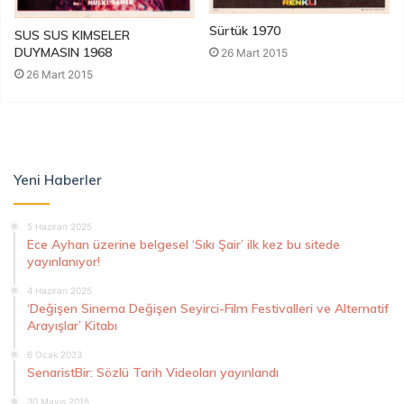
Sürtük 1970
SUS SUS KIMSELER
DUYMASIN 1968
26 Mart 2015
26 Mart 2015
Yeni Haberler
5 Haziran 2025
Ece Ayhan üzerine belgesel ‘Sıkı Şair’ ilk kez bu sitede
yayınlanıyor!
4 Haziran 2025
‘Değişen Sinema Değişen Seyirci-Film Festivalleri ve Alternatif
Arayışlar’ Kitabı
6 Ocak 2023
SenaristBir: Sözlü Tarih Videoları yayınlandı
30 Mayıs 2015