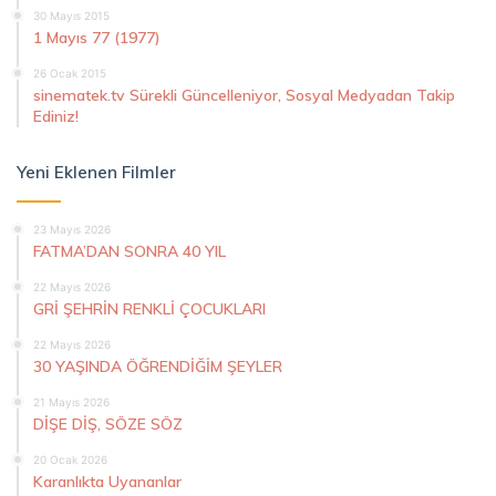
30 Mayıs 2015
1 Mayıs 77 (1977)
26 Ocak 2015
sinematek.tv Sürekli Güncelleniyor, Sosyal Medyadan Takip
Ediniz!
Yeni Eklenen Filmler
23 Mayıs 2026
FATMA’DAN SONRA 40 YIL
22 Mayıs 2026
GRİ ŞEHRİN RENKLİ ÇOCUKLARI
22 Mayıs 2026
30 YAŞINDA ÖĞRENDİĞİM ŞEYLER
21 Mayıs 2026
DİŞE DİŞ, SÖZE SÖZ
20 Ocak 2026
Karanlıkta Uyananlar