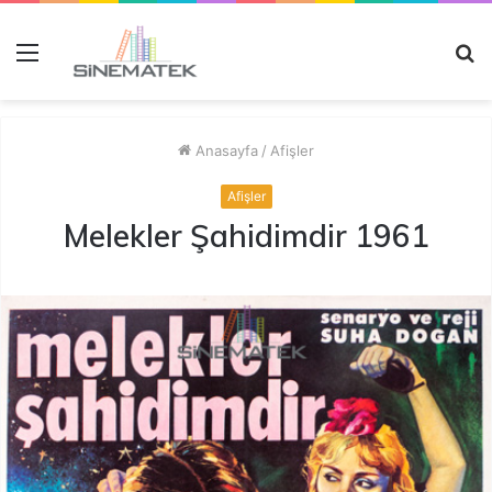
Menü
A
y
...
Anasayfa
/
Afişler
Afişler
Melekler Şahidimdir 1961