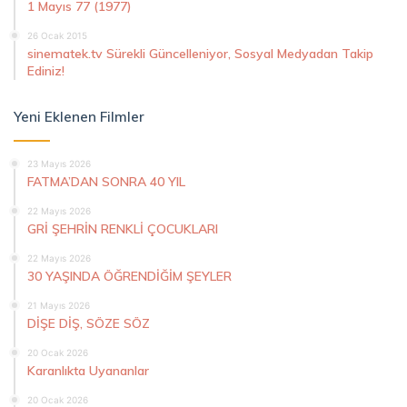
1 Mayıs 77 (1977)
26 Ocak 2015
sinematek.tv Sürekli Güncelleniyor, Sosyal Medyadan Takip
Ediniz!
Yeni Eklenen Filmler
23 Mayıs 2026
FATMA’DAN SONRA 40 YIL
22 Mayıs 2026
GRİ ŞEHRİN RENKLİ ÇOCUKLARI
22 Mayıs 2026
30 YAŞINDA ÖĞRENDİĞİM ŞEYLER
21 Mayıs 2026
DİŞE DİŞ, SÖZE SÖZ
20 Ocak 2026
Karanlıkta Uyananlar
20 Ocak 2026