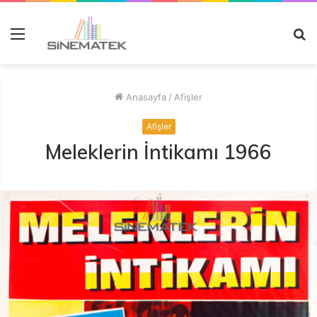
Menü
A
y
...
Anasayfa
/
Afişler
Afişler
Meleklerin İntikamı 1966