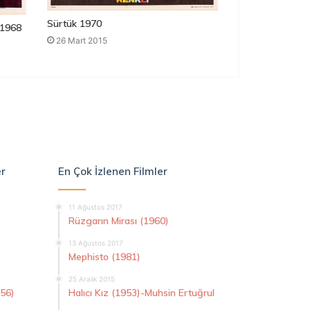
Sürtük 1970
1968
26 Mart 2015
er
En Çok İzlenen Filmler
11 Ağustos 2017
Rüzgarın Mirası (1960)
13 Ağustos 2017
Mephisto (1981)
25 Aralık 2015
956)
Halıcı Kız (1953)-Muhsin Ertuğrul