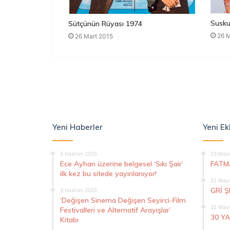
Susku
Sütçünün Rüyası 1974
26 M
26 Mart 2015
Yeni Haberler
Yeni Ek
5 Haziran 2025
23 Mayı
Ece Ayhan üzerine belgesel ‘Sıkı Şair’
FATM
ilk kez bu sitede yayınlanıyor!
22 Mayı
GRİ 
4 Haziran 2025
‘Değişen Sinema Değişen Seyirci-Film
22 Mayı
Festivalleri ve Alternatif Arayışlar’
30 Y
Kitabı