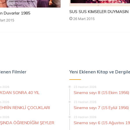
SUS SUS KIMSELER DUYMASIN 
n Duvarlar 1985
26 Mart 2015
art 2015
lenen Filmler
Yeni Eklenen Kitap ve Dergil
s 2026
23 Haziran 2026
A’DAN SONRA 40 YIL
Sinema sayı 8 (15 Ekim 1956)
s 2026
23 Haziran 2026
ŞEHRİN RENKLİ ÇOCUKLARI
Sinema sayı 7 (15 Eylül 1956)
s 2026
23 Haziran 2026
AŞINDA ÖĞRENDİĞİM ŞEYLER
Sinema sayı 6 (15 Ağustos 1