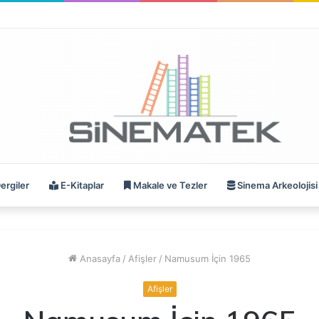
ergiler
E-Kitaplar
Makale ve Tezler
Sinema Arkeolojisi
Anasayfa
/
Afişler
/
Namusum İçin 1965
Afişler