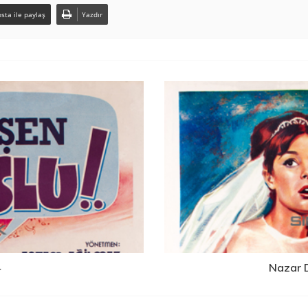
sta ile paylaş
Yazdır
4
Nazar 