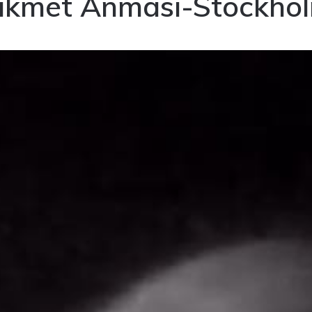
ikmet Anması-Stockhol