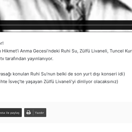
r!
 Hikmet’i Anma Gecesi’ndeki Ruhi Su, Zülfü Livaneli, Tuncel Ku
tv tarafından yayınlanıyor.
yasağı konulan Ruhi Su’nun belki de son yurt dışı konseri idi)
te İsveç’te yaşayan Zülfü Livaneli’yi dinliyor olacaksınız)
sta ile paylaş
Yazdır