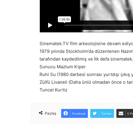
Sinematek.TV film arkeolojisine devam ediyo
1979 yılında Stockholm’da düzenlenen Nazım
tarafından kaydedilmiş ve İlk defa sinematek.
Sunucu Mazlum Kiper
Ruhi Su (1980 darbesi sonrası yurtdışı çıkış 
Zülfü Livaneli (Daha ünlü olmadan önce o tarih
Tuncel Kurtiz
Paylaş
Facebook
Twitter
E-Po