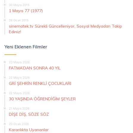
30 Mayıs 2015
1 Mayıs 77 (1977)
26 Ocak 2015
sinematek.tv Sürekli Güncelleniyor, Sosyal Medyadan Takip
Ediniz!
Yeni Eklenen Filmler
23 Mayıs 2026
FATMA’DAN SONRA 40 YIL
22 Mayıs 2026
GRİ ŞEHRİN RENKLİ ÇOCUKLARI
22 Mayıs 2026
30 YAŞINDA ÖĞRENDİĞİM ŞEYLER
21 Mayıs 2026
DİŞE DİŞ, SÖZE SÖZ
20 Ocak 2026
Karanlıkta Uyananlar