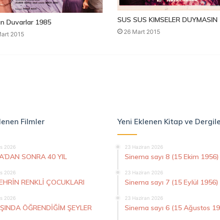
SUS SUS KIMSELER DUYMASIN 
n Duvarlar 1985
26 Mart 2015
art 2015
lenen Filmler
Yeni Eklenen Kitap ve Dergil
s 2026
23 Haziran 2026
A’DAN SONRA 40 YIL
Sinema sayı 8 (15 Ekim 1956)
s 2026
23 Haziran 2026
ŞEHRİN RENKLİ ÇOCUKLARI
Sinema sayı 7 (15 Eylül 1956)
s 2026
23 Haziran 2026
AŞINDA ÖĞRENDİĞİM ŞEYLER
Sinema sayı 6 (15 Ağustos 1