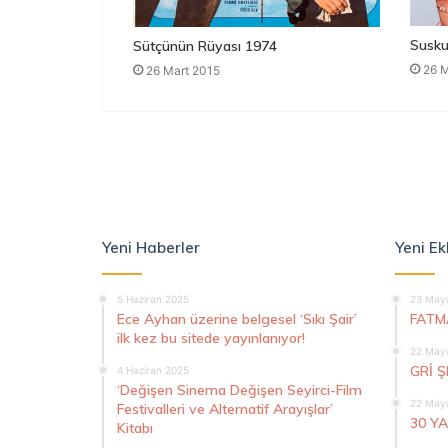
Susku
Sütçünün Rüyası 1974
26 M
26 Mart 2015
Yeni Haberler
Yeni Ek
5 Haziran 2025
23 Mayı
Ece Ayhan üzerine belgesel ‘Sıkı Şair’
FATM
ilk kez bu sitede yayınlanıyor!
22 Mayı
GRİ 
4 Haziran 2025
‘Değişen Sinema Değişen Seyirci-Film
22 Mayı
Festivalleri ve Alternatif Arayışlar’
30 Y
Kitabı