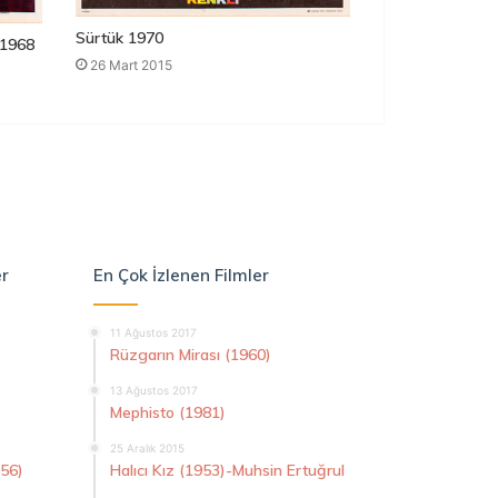
Sürtük 1970
1968
26 Mart 2015
er
En Çok İzlenen Filmler
11 Ağustos 2017
Rüzgarın Mirası (1960)
13 Ağustos 2017
Mephisto (1981)
25 Aralık 2015
956)
Halıcı Kız (1953)-Muhsin Ertuğrul