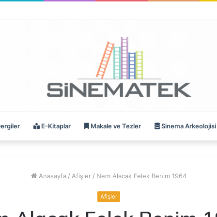
ergiler
E-Kitaplar
Makale ve Tezler
Sinema Arkeolojisi
Anasayfa
/
Afişler
/
Nem Alacak Felek Benim 1964
Afişler