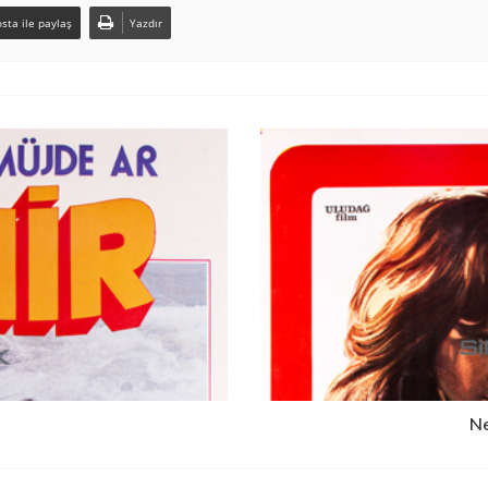
sta ile paylaş
Yazdır
Ne