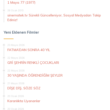
1 Mayıs 77 (1977)
26 Ocak 2015
sinematek.tv Sürekli Güncelleniyor, Sosyal Medyadan Takip
Ediniz!
Yeni Eklenen Filmler
23 Mayıs 2026
FATMA’DAN SONRA 40 YIL
22 Mayıs 2026
GRİ ŞEHRİN RENKLİ ÇOCUKLARI
22 Mayıs 2026
30 YAŞINDA ÖĞRENDİĞİM ŞEYLER
21 Mayıs 2026
DİŞE DİŞ, SÖZE SÖZ
20 Ocak 2026
Karanlıkta Uyananlar
20 Ocak 2026