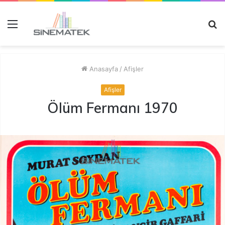
Menü
A
y
...
Anasayfa
/
Afişler
Afişler
Ölüm Fermanı 1970