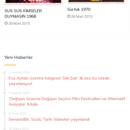
Sürtük 1970
SUS SUS KIMSELER
DUYMASIN 1968
26 Mart 2015
26 Mart 2015
Yeni Haberler
5 Haziran 2025
Ece Ayhan üzerine belgesel ‘Sıkı Şair’ ilk kez bu sitede
yayınlanıyor!
4 Haziran 2025
‘Değişen Sinema Değişen Seyirci-Film Festivalleri ve Alternatif
Arayışlar’ Kitabı
6 Ocak 2023
SenaristBir: Sözlü Tarih Videoları yayınlandı
30 Mayıs 2015