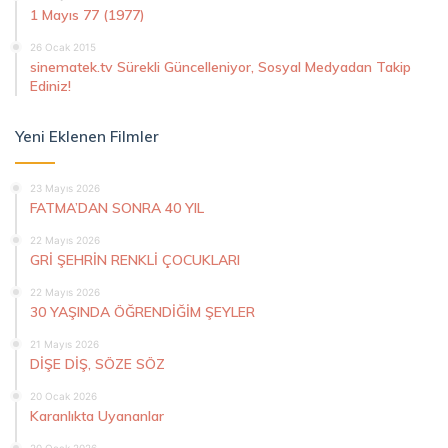
1 Mayıs 77 (1977)
26 Ocak 2015
sinematek.tv Sürekli Güncelleniyor, Sosyal Medyadan Takip
Ediniz!
Yeni Eklenen Filmler
23 Mayıs 2026
FATMA’DAN SONRA 40 YIL
22 Mayıs 2026
GRİ ŞEHRİN RENKLİ ÇOCUKLARI
22 Mayıs 2026
30 YAŞINDA ÖĞRENDİĞİM ŞEYLER
21 Mayıs 2026
DİŞE DİŞ, SÖZE SÖZ
20 Ocak 2026
Karanlıkta Uyananlar
20 Ocak 2026