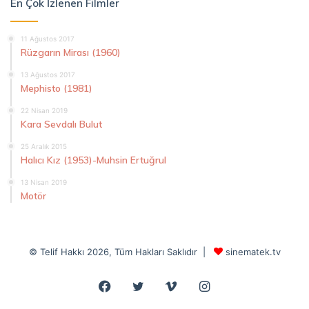
En Çok İzlenen Filmler
11 Ağustos 2017
Rüzgarın Mirası (1960)
13 Ağustos 2017
Mephisto (1981)
22 Nisan 2019
Kara Sevdalı Bulut
25 Aralık 2015
Halıcı Kız (1953)-Muhsin Ertuğrul
13 Nisan 2019
Motör
© Telif Hakkı 2026, Tüm Hakları Saklıdır |
sinematek.tv
Facebook
Twitter
Vimeo
Instagram