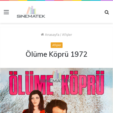
Menü
A
y
...
Anasayfa
/
Afişler
Afişler
Ölüme Köprü 1972