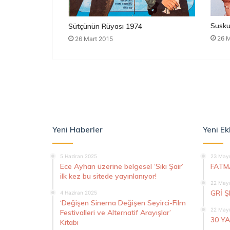
Susku
Sütçünün Rüyası 1974
26 M
26 Mart 2015
Yeni Haberler
Yeni Ek
5 Haziran 2025
23 Mayı
Ece Ayhan üzerine belgesel ‘Sıkı Şair’
FATM
ilk kez bu sitede yayınlanıyor!
22 Mayı
GRİ 
4 Haziran 2025
‘Değişen Sinema Değişen Seyirci-Film
22 Mayı
Festivalleri ve Alternatif Arayışlar’
30 Y
Kitabı