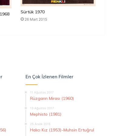
Sürtük 1970
1968
26 Mart 2015
er
En Çok İzlenen Filmler
11 Ağustos 2017
Rüzgarın Mirası (1960)
13 Ağustos 2017
Mephisto (1981)
25 Aralık 2015
956)
Halıcı Kız (1953)-Muhsin Ertuğrul