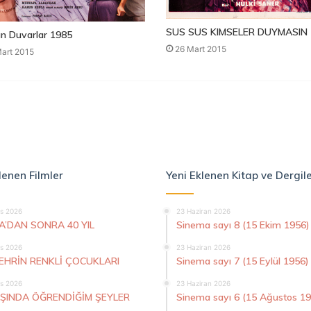
SUS SUS KIMSELER DUYMASIN 
n Duvarlar 1985
26 Mart 2015
art 2015
lenen Filmler
Yeni Eklenen Kitap ve Dergil
s 2026
23 Haziran 2026
A’DAN SONRA 40 YIL
Sinema sayı 8 (15 Ekim 1956)
s 2026
23 Haziran 2026
ŞEHRİN RENKLİ ÇOCUKLARI
Sinema sayı 7 (15 Eylül 1956)
s 2026
23 Haziran 2026
AŞINDA ÖĞRENDİĞİM ŞEYLER
Sinema sayı 6 (15 Ağustos 1