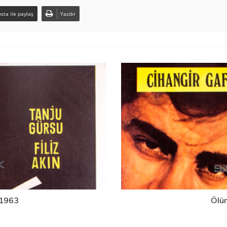
sta ile paylaş
Yazdır
 1963
Ölü