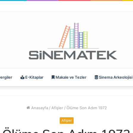
ergiler
E-Kitaplar
Makale ve Tezler
Sinema Arkeolojisi
Anasayfa
/
Afişler
/
Ölüme Son Adım 1972
Afişler