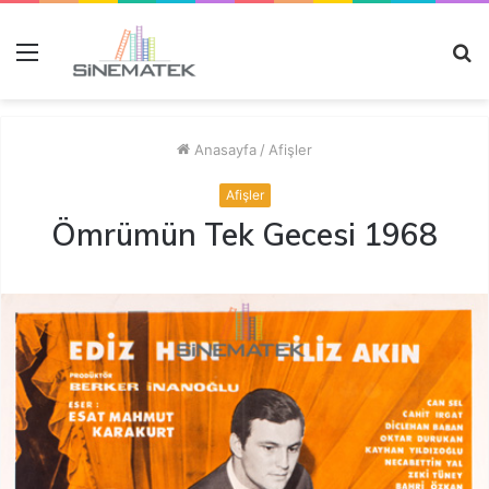
Menü
A
y
...
Anasayfa
/
Afişler
Afişler
Ömrümün Tek Gecesi 1968