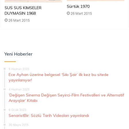
Sürtük 1970
SUS SUS KIMSELER
DUYMASIN 1968
26 Mart 2015
26 Mart 2015
Yeni Haberler
5 Haziran 2025
Ece Ayhan üzerine belgesel ‘Sıkı Şair’ ilk kez bu sitede
yayınlanıyor!
4 Haziran 2025
‘Değişen Sinema Değişen Seyirci-Film Festivalleri ve Alternatif
Arayışlar’ Kitabı
6 Ocak 2023
SenaristBir: Sözlü Tarih Videoları yayınlandı
30 Mayıs 2015