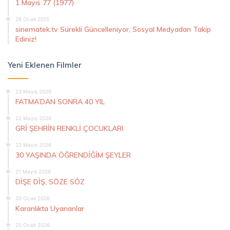
1 Mayıs 77 (1977)
26 Ocak 2015
sinematek.tv Sürekli Güncelleniyor, Sosyal Medyadan Takip
Ediniz!
Yeni Eklenen Filmler
23 Mayıs 2026
FATMA’DAN SONRA 40 YIL
22 Mayıs 2026
GRİ ŞEHRİN RENKLİ ÇOCUKLARI
22 Mayıs 2026
30 YAŞINDA ÖĞRENDİĞİM ŞEYLER
21 Mayıs 2026
DİŞE DİŞ, SÖZE SÖZ
20 Ocak 2026
Karanlıkta Uyananlar
20 Ocak 2026