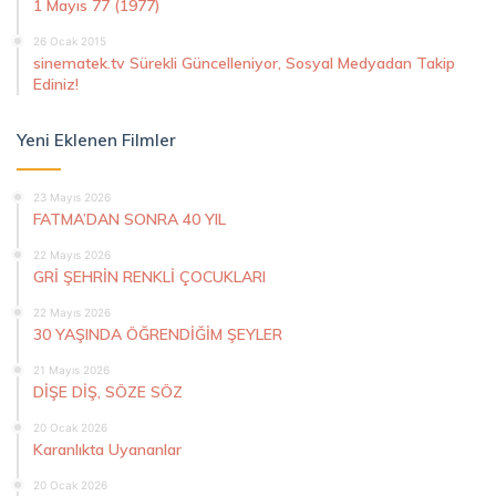
1 Mayıs 77 (1977)
26 Ocak 2015
sinematek.tv Sürekli Güncelleniyor, Sosyal Medyadan Takip
Ediniz!
Yeni Eklenen Filmler
23 Mayıs 2026
FATMA’DAN SONRA 40 YIL
22 Mayıs 2026
GRİ ŞEHRİN RENKLİ ÇOCUKLARI
22 Mayıs 2026
30 YAŞINDA ÖĞRENDİĞİM ŞEYLER
21 Mayıs 2026
DİŞE DİŞ, SÖZE SÖZ
20 Ocak 2026
Karanlıkta Uyananlar
20 Ocak 2026