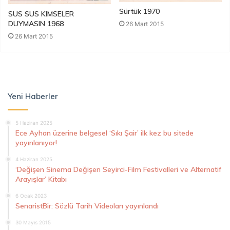
Sürtük 1970
SUS SUS KIMSELER
DUYMASIN 1968
26 Mart 2015
26 Mart 2015
Yeni Haberler
5 Haziran 2025
Ece Ayhan üzerine belgesel ‘Sıkı Şair’ ilk kez bu sitede
yayınlanıyor!
4 Haziran 2025
‘Değişen Sinema Değişen Seyirci-Film Festivalleri ve Alternatif
Arayışlar’ Kitabı
6 Ocak 2023
SenaristBir: Sözlü Tarih Videoları yayınlandı
30 Mayıs 2015