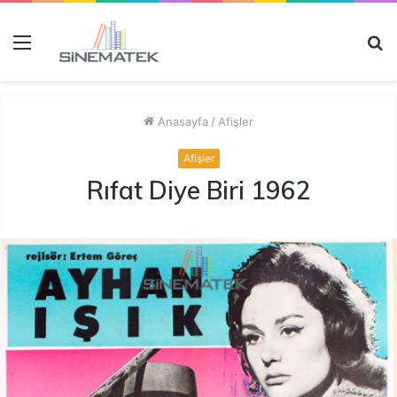
Menü
A
y
...
Anasayfa
/
Afişler
Afişler
Rıfat Diye Biri 1962