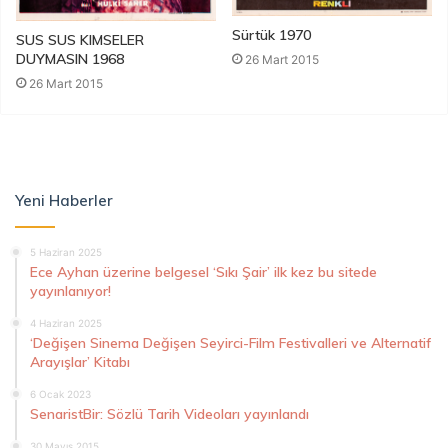
Sürtük 1970
SUS SUS KIMSELER
DUYMASIN 1968
26 Mart 2015
26 Mart 2015
Yeni Haberler
5 Haziran 2025
Ece Ayhan üzerine belgesel ‘Sıkı Şair’ ilk kez bu sitede
yayınlanıyor!
4 Haziran 2025
‘Değişen Sinema Değişen Seyirci-Film Festivalleri ve Alternatif
Arayışlar’ Kitabı
6 Ocak 2023
SenaristBir: Sözlü Tarih Videoları yayınlandı
30 Mayıs 2015