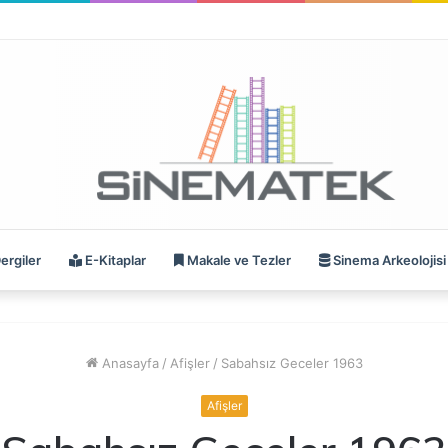
ergiler
E-Kitaplar
Makale ve Tezler
Sinema Arkeolojisi
Anasayfa
/
Afişler
/
Sabahsız Geceler 1963
Afişler