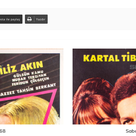
sta ile paylaş
Yazdır
968
Saba