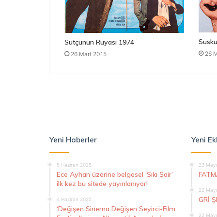
Susku
Sütçünün Rüyası 1974
26 M
26 Mart 2015
Yeni Haberler
Yeni Ek
5 Haziran 2025
23 Mayı
Ece Ayhan üzerine belgesel ‘Sıkı Şair’
FATM
ilk kez bu sitede yayınlanıyor!
22 Mayı
GRİ 
4 Haziran 2025
‘Değişen Sinema Değişen Seyirci-Film
22 Mayı