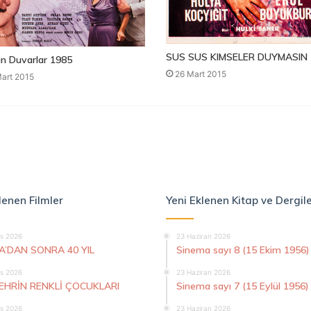
SUS SUS KIMSELER DUYMASIN 
n Duvarlar 1985
26 Mart 2015
art 2015
lenen Filmler
Yeni Eklenen Kitap ve Dergil
s 2026
23 Haziran 2026
A’DAN SONRA 40 YIL
Sinema sayı 8 (15 Ekim 1956)
s 2026
23 Haziran 2026
ŞEHRİN RENKLİ ÇOCUKLARI
Sinema sayı 7 (15 Eylül 1956)
s 2026
23 Haziran 2026