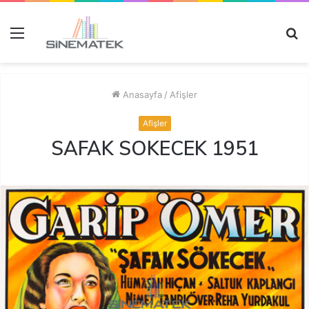
Menü
A
y
...
Anasayfa
/
Afişler
Afişler
SAFAK SOKECEK 1951