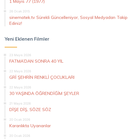
1 Mayıs 77 (1977)
26 Ocak 2015
sinematek.tv Sürekli Güncelleniyor, Sosyal Medyadan Takip
Ediniz!
Yeni Eklenen Filmler
23 Mayıs 2026
FATMA’DAN SONRA 40 YIL
22 Mayıs 2026
GRİ ŞEHRİN RENKLİ ÇOCUKLARI
22 Mayıs 2026
30 YAŞINDA ÖĞRENDİĞİM ŞEYLER
21 Mayıs 2026
DİŞE DİŞ, SÖZE SÖZ
20 Ocak 2026
Karanlıkta Uyananlar
20 Ocak 2026