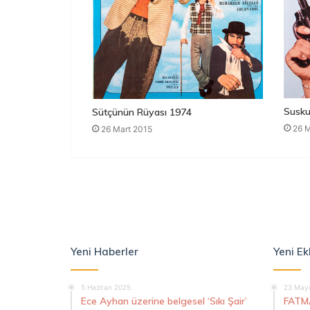
Susku
Sütçünün Rüyası 1974
26 M
26 Mart 2015
Yeni Haberler
Yeni Ek
5 Haziran 2025
23 Mayı
Ece Ayhan üzerine belgesel ‘Sıkı Şair’
FATM