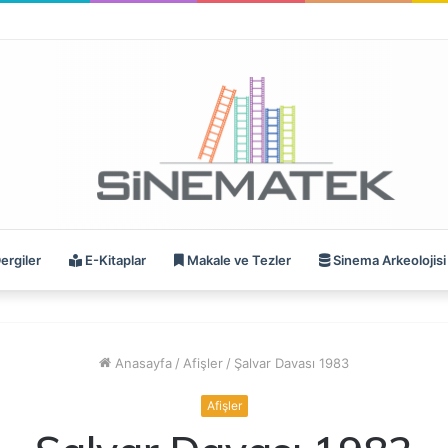
ergiler
E-Kitaplar
Makale ve Tezler
Sinema Arkeolojisi
Anasayfa
/
Afişler
/
Şalvar Davası 1983
Afişler