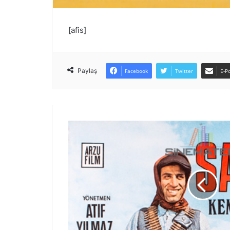
[afis]
Paylaş
Facebook
Twitter
E-Po