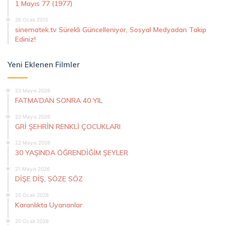
1 Mayıs 77 (1977)
26 Ocak 2015
sinematek.tv Sürekli Güncelleniyor, Sosyal Medyadan Takip
Ediniz!
Yeni Eklenen Filmler
23 Mayıs 2026
FATMA’DAN SONRA 40 YIL
22 Mayıs 2026
GRİ ŞEHRİN RENKLİ ÇOCUKLARI
22 Mayıs 2026
30 YAŞINDA ÖĞRENDİĞİM ŞEYLER
21 Mayıs 2026
DİŞE DİŞ, SÖZE SÖZ
20 Ocak 2026
Karanlıkta Uyananlar
20 Ocak 2026