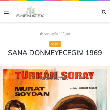
Menü
A
y
...
Anasayfa
/
Afişler
Afişler
SANA DONMEYECEGIM 1969