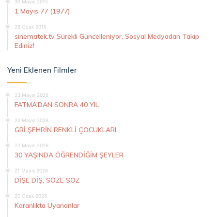
30 Mayıs 2015
1 Mayıs 77 (1977)
26 Ocak 2015
sinematek.tv Sürekli Güncelleniyor, Sosyal Medyadan Takip
Ediniz!
Yeni Eklenen Filmler
23 Mayıs 2026
FATMA’DAN SONRA 40 YIL
22 Mayıs 2026
GRİ ŞEHRİN RENKLİ ÇOCUKLARI
22 Mayıs 2026
30 YAŞINDA ÖĞRENDİĞİM ŞEYLER
21 Mayıs 2026
DİŞE DİŞ, SÖZE SÖZ
20 Ocak 2026
Karanlıkta Uyananlar