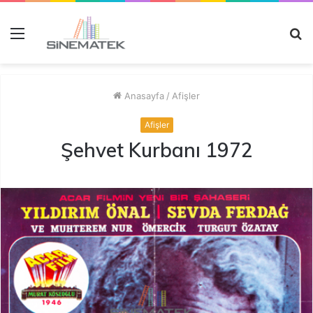
Menü
A
y
...
Anasayfa
/
Afişler
Afişler
Şehvet Kurbanı 1972