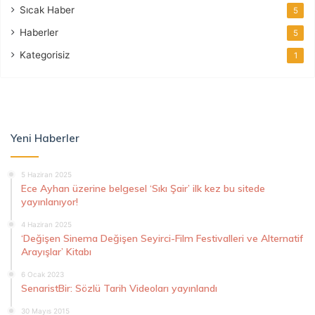
Sıcak Haber
5
Haberler
5
Kategorisiz
1
Yeni Haberler
5 Haziran 2025
Ece Ayhan üzerine belgesel ‘Sıkı Şair’ ilk kez bu sitede
yayınlanıyor!
4 Haziran 2025
‘Değişen Sinema Değişen Seyirci-Film Festivalleri ve Alternatif
Arayışlar’ Kitabı
6 Ocak 2023
SenaristBir: Sözlü Tarih Videoları yayınlandı
30 Mayıs 2015