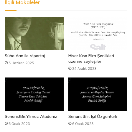
İlgili Makaleler
Süha Arın ile röportaj
Hisar Kısa Film Şenlikleri
üzerine söyleşiler
5 Haziran 2025
24 Aralık 2023
SenaristBir:Yılmaz Atadeniz
SenaristBir: Işıl Özgentürk
6 Ocak 2023
6 Ocak 2023