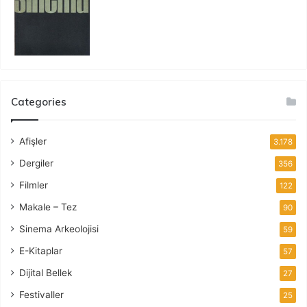
Categories
Afişler
3.178
Dergiler
356
Filmler
122
Makale – Tez
90
Sinema Arkeolojisi
59
E-Kitaplar
57
Dijital Bellek
27
Festivaller
25