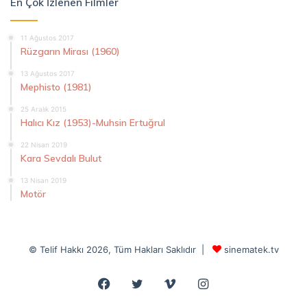
En Çok İzlenen Filmler
11 Ağustos 2017
Rüzgarın Mirası (1960)
13 Ağustos 2017
Mephisto (1981)
25 Aralık 2015
Halıcı Kız (1953)-Muhsin Ertuğrul
22 Nisan 2019
Kara Sevdalı Bulut
13 Nisan 2019
Motör
© Telif Hakkı 2026, Tüm Hakları Saklıdır |
sinematek.tv
Facebook
Twitter
Vimeo
Instagram