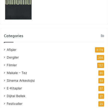
Categories
Afişler
3.178
Dergiler
356
Filmler
122
Makale – Tez
90
Sinema Arkeolojisi
59
E-Kitaplar
57
Dijital Bellek
27
Festivaller
25