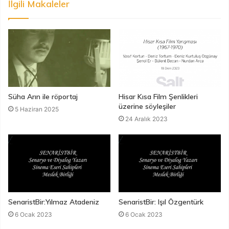
İlgili Makaleler
Süha Arın ile röportaj
Hisar Kısa Film Şenlikleri
üzerine söyleşiler
5 Haziran 2025
24 Aralık 2023
SenaristBir:Yılmaz Atadeniz
SenaristBir: Işıl Özgentürk
6 Ocak 2023
6 Ocak 2023