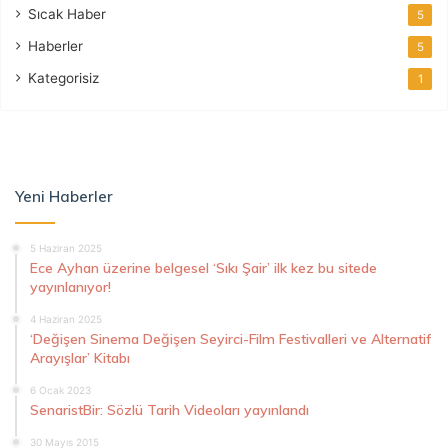
Sıcak Haber
5
Haberler
5
Kategorisiz
1
Yeni Haberler
5 Haziran 2025
Ece Ayhan üzerine belgesel ‘Sıkı Şair’ ilk kez bu sitede
yayınlanıyor!
4 Haziran 2025
‘Değişen Sinema Değişen Seyirci-Film Festivalleri ve Alternatif
Arayışlar’ Kitabı
6 Ocak 2023
SenaristBir: Sözlü Tarih Videoları yayınlandı
30 Mayıs 2015