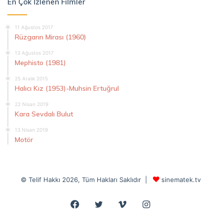
En Çok İzlenen Filmler
11 Ağustos 2017
Rüzgarın Mirası (1960)
13 Ağustos 2017
Mephisto (1981)
25 Aralık 2015
Halıcı Kız (1953)-Muhsin Ertuğrul
22 Nisan 2019
Kara Sevdalı Bulut
13 Nisan 2019
Motör
© Telif Hakkı 2026, Tüm Hakları Saklıdır |
sinematek.tv
Facebook
Twitter
Vimeo
Instagram