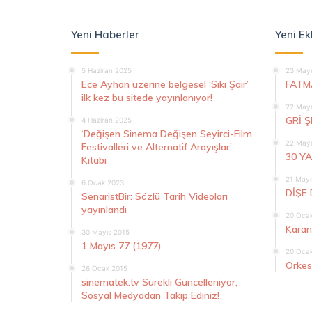
Yeni Haberler
Yeni Ek
5 Haziran 2025
23 Mayı
Ece Ayhan üzerine belgesel ‘Sıkı Şair’
FATM
ilk kez bu sitede yayınlanıyor!
22 Mayı
GRİ 
4 Haziran 2025
‘Değişen Sinema Değişen Seyirci-Film
22 Mayı
Festivalleri ve Alternatif Arayışlar’
30 Y
Kitabı
21 Mayı
6 Ocak 2023
DİŞE 
SenaristBir: Sözlü Tarih Videoları
yayınlandı
20 Oca
Karan
30 Mayıs 2015
1 Mayıs 77 (1977)
20 Oca
Orkes
26 Ocak 2015
sinematek.tv Sürekli Güncelleniyor,
Sosyal Medyadan Takip Ediniz!