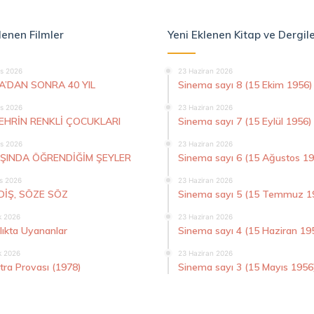
lenen Filmler
Yeni Eklenen Kitap ve Dergil
s 2026
23 Haziran 2026
A’DAN SONRA 40 YIL
Sinema sayı 8 (15 Ekim 1956)
s 2026
23 Haziran 2026
ŞEHRİN RENKLİ ÇOCUKLARI
Sinema sayı 7 (15 Eylül 1956)
s 2026
23 Haziran 2026
AŞINDA ÖĞRENDİĞİM ŞEYLER
Sinema sayı 6 (15 Ağustos 1
s 2026
23 Haziran 2026
DİŞ, SÖZE SÖZ
Sinema sayı 5 (15 Temmuz 1
k 2026
23 Haziran 2026
lıkta Uyananlar
Sinema sayı 4 (15 Haziran 19
k 2026
23 Haziran 2026
tra Provası (1978)
Sinema sayı 3 (15 Mayıs 1956