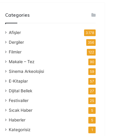
Categories
Afişler
3.178
Dergiler
356
Filmler
122
Makale – Tez
90
Sinema Arkeolojisi
59
E-Kitaplar
57
Dijital Bellek
27
Festivaller
25
Sıcak Haber
5
Haberler
5
Kategorisiz
1