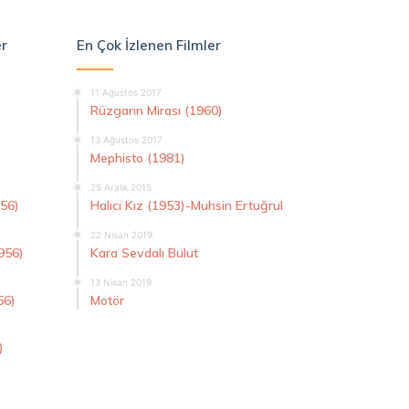
er
En Çok İzlenen Filmler
11 Ağustos 2017
Rüzgarın Mirası (1960)
13 Ağustos 2017
Mephisto (1981)
25 Aralık 2015
956)
Halıcı Kız (1953)-Muhsin Ertuğrul
22 Nisan 2019
956)
Kara Sevdalı Bulut
13 Nisan 2019
56)
Motör
)