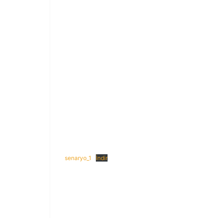
senaryo_1
İndir