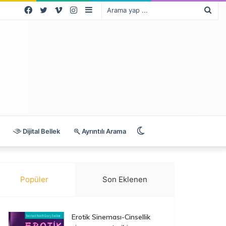
Facebook
Twitter
Vimeo
Instagram
Kenar
Ara
Bölmesi
yap
...
Dış
Dijital Bellek
Ayrıntılı Arama
görünümü
Popüler
Son Eklenen
değiştir
Erotik Sineması-Cinsellik