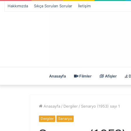
Hakkımızda
Sıkça Sorulan Sorular
İletişim
Anasayfa
Filmler
Afişler
D
Anasayfa
/
Dergiler
/
Senaryo (1953) sayı 1
Dergiler
Senaryo