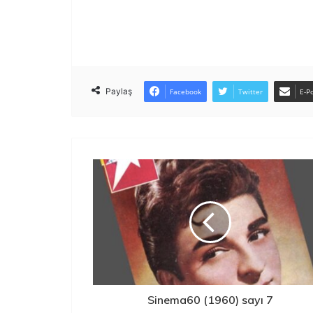
PDF İndir
EPUB İndir
Paylaş
Facebook
Twitter
E-Po
Sinema60 (1960) sayı 7