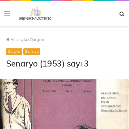
Menü
A
y
...
Anasayfa
/
Dergiler
Dergiler
Senaryo
Senaryo (1953) sayı 3