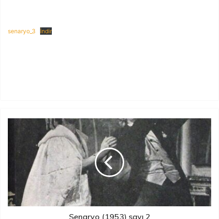
senaryo_3
İndir
PDF İndir
EPUB İndir
Senaryo (1953) sayı 2