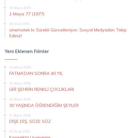
30 Mayıs 2015
1 Mayıs 77 (1977)
26 Ocak 2015
sinematek.tv Sürekli Güncelleniyor, Sosyal Medyadan Takip
Ediniz!
Yeni Eklenen Filmler
23 Mayıs 2026
FATMA’DAN SONRA 40 YIL
22 Mayıs 2026
GRİ ŞEHRİN RENKLİ ÇOCUKLARI
22 Mayıs 2026
30 YAŞINDA ÖĞRENDİĞİM ŞEYLER
21 Mayıs 2026
DİŞE DİŞ, SÖZE SÖZ
20 Ocak 2026
Karanlıkta Uyananlar