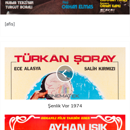
[afis]
Şenlik Var 1974