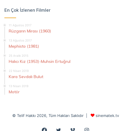
En Çok İzlenen Filmler
11 Ağustos 2017
Rüzgarın Mirası (1960)
13 Ağustos 2017
Mephisto (1981)
25 Aralık 2015
Halıcı Kız (1953)-Muhsin Ertuğrul
22 Nisan 2019
Kara Sevdalı Bulut
13 Nisan 2019
Motör
© Telif Hakkı 2026, Tüm Hakları Saklıdır |
sinematek.tv
Facebook
Twitter
Vimeo
Instagram