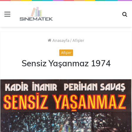
Menü
A
y
...
Anasayfa
/
Afişler
Afişler
Sensiz Yaşanmaz 1974