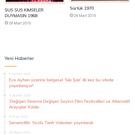
Sürtük 1970
SUS SUS KIMSELER
DUYMASIN 1968
26 Mart 2015
26 Mart 2015
Yeni Haberler
5 Haziran 2025
Ece Ayhan üzerine belgesel ‘Sıkı Şair’ ilk kez bu sitede
yayınlanıyor!
4 Haziran 2025
‘Değişen Sinema Değişen Seyirci-Film Festivalleri ve Alternatif
Arayışlar’ Kitabı
6 Ocak 2023
SenaristBir: Sözlü Tarih Videoları yayınlandı
30 Mayıs 2015