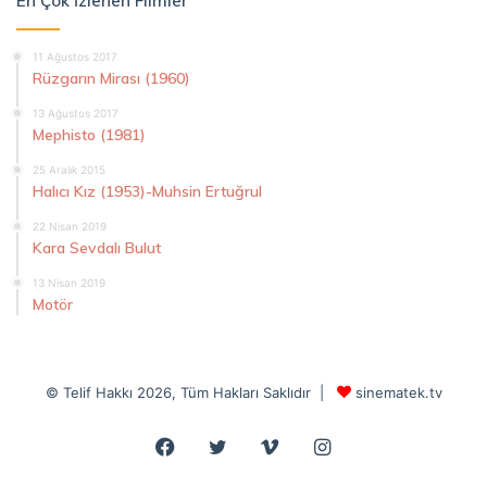
En Çok İzlenen Filmler
11 Ağustos 2017
Rüzgarın Mirası (1960)
13 Ağustos 2017
Mephisto (1981)
25 Aralık 2015
Halıcı Kız (1953)-Muhsin Ertuğrul
22 Nisan 2019
Kara Sevdalı Bulut
13 Nisan 2019
Motör
© Telif Hakkı 2026, Tüm Hakları Saklıdır |
sinematek.tv
Facebook
Twitter
Vimeo
Instagram