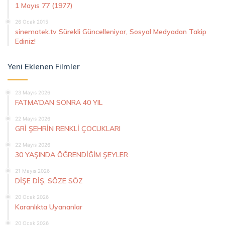
1 Mayıs 77 (1977)
26 Ocak 2015
sinematek.tv Sürekli Güncelleniyor, Sosyal Medyadan Takip
Ediniz!
Yeni Eklenen Filmler
23 Mayıs 2026
FATMA’DAN SONRA 40 YIL
22 Mayıs 2026
GRİ ŞEHRİN RENKLİ ÇOCUKLARI
22 Mayıs 2026
30 YAŞINDA ÖĞRENDİĞİM ŞEYLER
21 Mayıs 2026
DİŞE DİŞ, SÖZE SÖZ
20 Ocak 2026
Karanlıkta Uyananlar
20 Ocak 2026