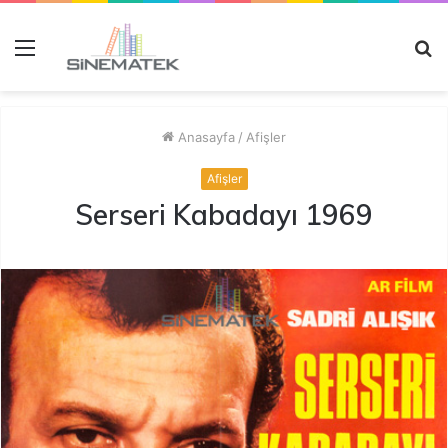
Menü
A
y
...
Anasayfa
/
Afişler
Afişler
Serseri Kabadayı 1969