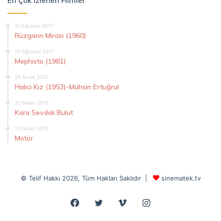
En Çok İzlenen Filmler
11 Ağustos 2017
Rüzgarın Mirası (1960)
13 Ağustos 2017
Mephisto (1981)
25 Aralık 2015
Halıcı Kız (1953)-Muhsin Ertuğrul
22 Nisan 2019
Kara Sevdalı Bulut
13 Nisan 2019
Motör
© Telif Hakkı 2026, Tüm Hakları Saklıdır |
sinematek.tv
Facebook
Twitter
Vimeo
Instagram