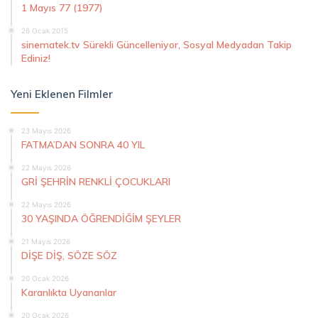
1 Mayıs 77 (1977)
26 Ocak 2015
sinematek.tv Sürekli Güncelleniyor, Sosyal Medyadan Takip
Ediniz!
Yeni Eklenen Filmler
23 Mayıs 2026
FATMA’DAN SONRA 40 YIL
22 Mayıs 2026
GRİ ŞEHRİN RENKLİ ÇOCUKLARI
22 Mayıs 2026
30 YAŞINDA ÖĞRENDİĞİM ŞEYLER
21 Mayıs 2026
DİŞE DİŞ, SÖZE SÖZ
20 Ocak 2026
Karanlıkta Uyananlar
20 Ocak 2026