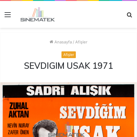
Menü
A
y
...
Anasayfa
/
Afişler
Afişler
SEVDIGIM USAK 1971