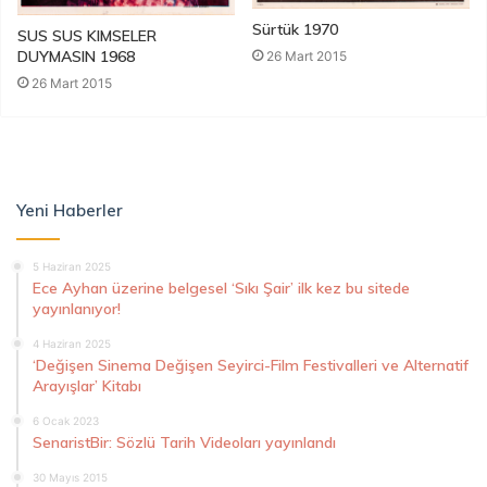
Sürtük 1970
SUS SUS KIMSELER
DUYMASIN 1968
26 Mart 2015
26 Mart 2015
Yeni Haberler
5 Haziran 2025
Ece Ayhan üzerine belgesel ‘Sıkı Şair’ ilk kez bu sitede
yayınlanıyor!
4 Haziran 2025
‘Değişen Sinema Değişen Seyirci-Film Festivalleri ve Alternatif
Arayışlar’ Kitabı
6 Ocak 2023
SenaristBir: Sözlü Tarih Videoları yayınlandı
30 Mayıs 2015