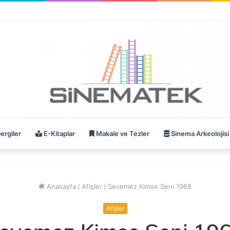
ergiler
E-Kitaplar
Makale ve Tezler
Sinema Arkeolojisi
Anasayfa
/
Afişler
/
Sevemez Kimse Seni 1968
Afişler