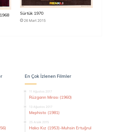
Sürtük 1970
1968
26 Mart 2015
er
En Çok İzlenen Filmler
11 Ağustos 2017
Rüzgarın Mirası (1960)
13 Ağustos 2017
Mephisto (1981)
25 Aralık 2015
956)
Halıcı Kız (1953)-Muhsin Ertuğrul