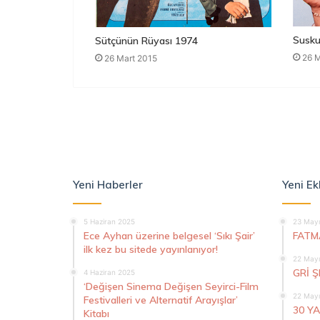
Susku
Sütçünün Rüyası 1974
26 M
26 Mart 2015
Yeni Haberler
Yeni Ek
5 Haziran 2025
23 Mayı
Ece Ayhan üzerine belgesel ‘Sıkı Şair’
FATM
ilk kez bu sitede yayınlanıyor!
22 Mayı
GRİ 
4 Haziran 2025
‘Değişen Sinema Değişen Seyirci-Film
22 Mayı
Festivalleri ve Alternatif Arayışlar’
30 Y
Kitabı