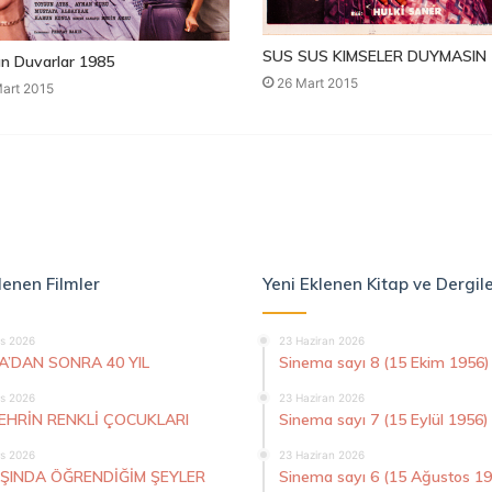
SUS SUS KIMSELER DUYMASIN 
n Duvarlar 1985
26 Mart 2015
art 2015
lenen Filmler
Yeni Eklenen Kitap ve Dergil
s 2026
23 Haziran 2026
A’DAN SONRA 40 YIL
Sinema sayı 8 (15 Ekim 1956)
s 2026
23 Haziran 2026
ŞEHRİN RENKLİ ÇOCUKLARI
Sinema sayı 7 (15 Eylül 1956)
s 2026
23 Haziran 2026
AŞINDA ÖĞRENDİĞİM ŞEYLER
Sinema sayı 6 (15 Ağustos 1