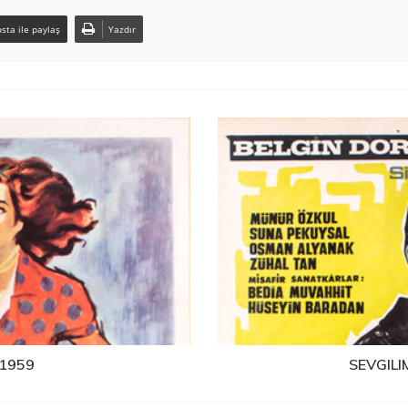
sta ile paylaş
Yazdır
 1959
SEVGILI