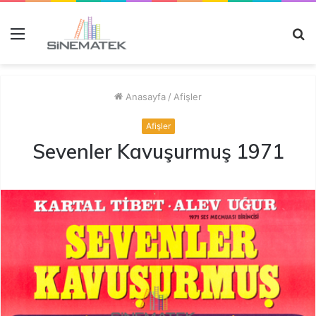
Menü
A
y
...
Anasayfa
/
Afişler
Afişler
Sevenler Kavuşurmuş 1971