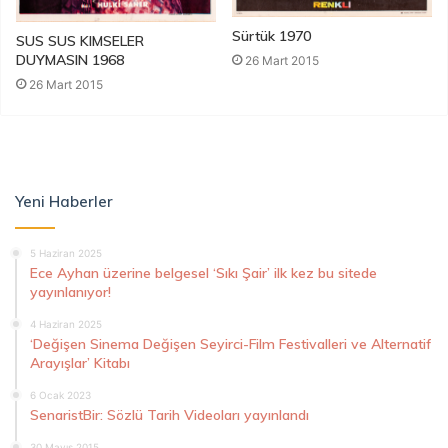
Sürtük 1970
SUS SUS KIMSELER
DUYMASIN 1968
26 Mart 2015
26 Mart 2015
Yeni Haberler
5 Haziran 2025
Ece Ayhan üzerine belgesel ‘Sıkı Şair’ ilk kez bu sitede
yayınlanıyor!
4 Haziran 2025
‘Değişen Sinema Değişen Seyirci-Film Festivalleri ve Alternatif
Arayışlar’ Kitabı
6 Ocak 2023
SenaristBir: Sözlü Tarih Videoları yayınlandı
30 Mayıs 2015