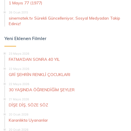
1 Mayıs 77 (1977)
26 Ocak 2015
sinematek.tv Sürekli Güncelleniyor, Sosyal Medyadan Takip
Ediniz!
Yeni Eklenen Filmler
23 Mayıs 2026
FATMA’DAN SONRA 40 YIL
22 Mayıs 2026
GRİ ŞEHRİN RENKLİ ÇOCUKLARI
22 Mayıs 2026
30 YAŞINDA ÖĞRENDİĞİM ŞEYLER
21 Mayıs 2026
DİŞE DİŞ, SÖZE SÖZ
20 Ocak 2026
Karanlıkta Uyananlar
20 Ocak 2026