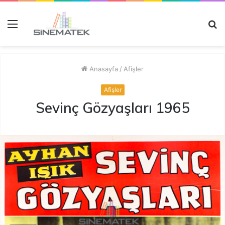
Menü
A
y
...
Anasayfa
/
Afişler
Afişler
Sevinç Gözyaşları 1965