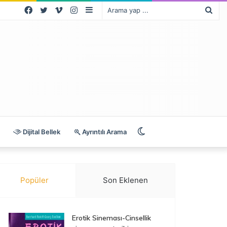
Facebook
Twitter
Vimeo
Instagram
Kenar
Ara
Bölmesi
yap
...
Dış
Dijital Bellek
Ayrıntılı Arama
görünümü
Popüler
Son Eklenen
değiştir
Erotik Sineması-Cinsellik