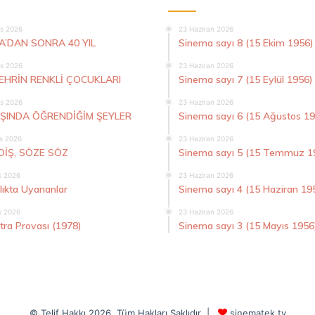
s 2026
23 Haziran 2026
A’DAN SONRA 40 YIL
Sinema sayı 8 (15 Ekim 1956)
s 2026
23 Haziran 2026
ŞEHRİN RENKLİ ÇOCUKLARI
Sinema sayı 7 (15 Eylül 1956)
s 2026
23 Haziran 2026
AŞINDA ÖĞRENDİĞİM ŞEYLER
Sinema sayı 6 (15 Ağustos 1
s 2026
23 Haziran 2026
DİŞ, SÖZE SÖZ
Sinema sayı 5 (15 Temmuz 1
k 2026
23 Haziran 2026
lıkta Uyananlar
Sinema sayı 4 (15 Haziran 19
k 2026
23 Haziran 2026
tra Provası (1978)
Sinema sayı 3 (15 Mayıs 1956
© Telif Hakkı 2026, Tüm Hakları Saklıdır |
sinematek.tv