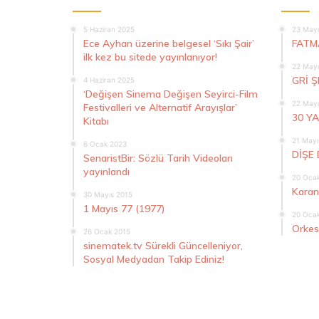
5 Haziran 2025
23 Mayı
Ece Ayhan üzerine belgesel ‘Sıkı Şair’
FATM
ilk kez bu sitede yayınlanıyor!
22 Mayı
GRİ 
4 Haziran 2025
‘Değişen Sinema Değişen Seyirci-Film
22 Mayı
Festivalleri ve Alternatif Arayışlar’
30 Y
Kitabı
21 Mayı
6 Ocak 2023
DİŞE 
SenaristBir: Sözlü Tarih Videoları
yayınlandı
20 Oca
Karan
30 Mayıs 2015
1 Mayıs 77 (1977)
20 Oca
Orkes
26 Ocak 2015
sinematek.tv Sürekli Güncelleniyor,
Sosyal Medyadan Takip Ediniz!