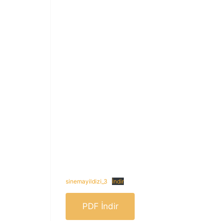
sinemayildizi_3
İndir
PDF İndir