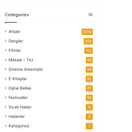
Categories
Afişler
3.178
Dergiler
356
Filmler
122
Makale – Tez
90
Sinema Arkeolojisi
59
E-Kitaplar
57
Dijital Bellek
27
Festivaller
25
Sıcak Haber
5
Haberler
5
Kategorisiz
1